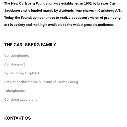
The New Carlsberg Foundation was established in 1902 by brewer Carl
Jacobsen and is funded mainly by dividends from shares in Carlsberg A/S.
Today, the Foundation continues to realize Jacobsen’s vision of promoting
art in society and making it available to the widest possible audience.
THE CARLSBERG FAMILY
Carlsbergfondet
Carlsberg A/S
Ny Carlsberg Glyptotek
Det Nationalhistoriske Museum på Frederiksborg
Tuborgfondet
Carlsberg Laboratorium
KONTAKT OS