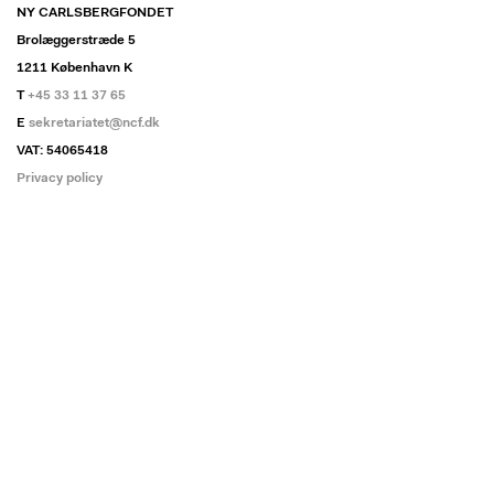
NY CARLSBERGFONDET
Brolæggerstræde 5
1211 København K
T
+45 33 11 37 65
E
sekretariatet@ncf.dk
VAT: 54065418
Privacy policy