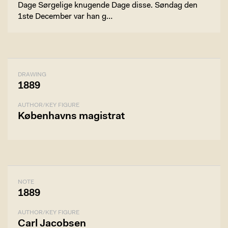
Dage Sørgelige knugende Dage disse. Søndag den
1ste December var han g…
DRAWING
1889
AUTHOR/KEY FIGURE
Københavns magistrat
NOTE
1889
AUTHOR/KEY FIGURE
Carl Jacobsen