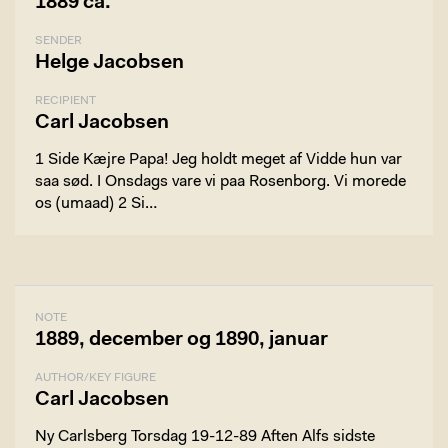
1889 ca.
SENDER
Helge Jacobsen
RECIPIENT
Carl Jacobsen
1 Side Kæjre Papa! Jeg holdt meget af Vidde hun var
saa sød. I Onsdags vare vi paa Rosenborg. Vi morede
os (umaad) 2 Si…
NOTE
1889, december og 1890, januar
AUTHOR/KEY FIGURE
Carl Jacobsen
Ny Carlsberg Torsdag 19-12-89 Aften Alfs sidste