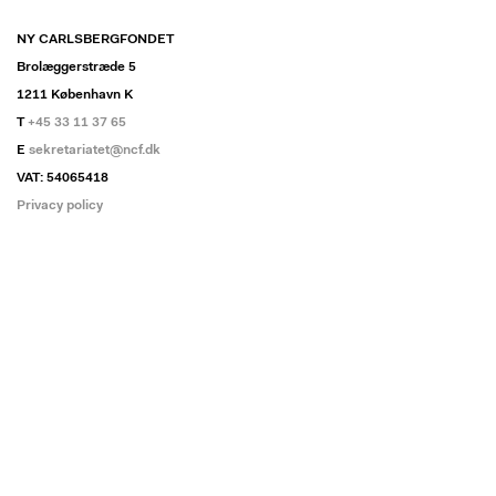
NY CARLSBERGFONDET
Brolæggerstræde 5
1211 København K
T
+45 33 11 37 65
E
sekretariatet@ncf.dk
VAT: 54065418
Privacy policy