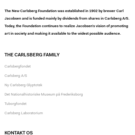
The New Carlsberg Foundation was established in 1902 by brewer Carl
Jacobsen and is funded mainly by dividends from shares in Carlsberg A/S.
Today, the Foundation continues to realize Jacobsen’s vision of promoting
art in society and making it available to the widest possible audience.
THE CARLSBERG FAMILY
Carlsbergfondet
Carlsberg A/S
Ny Carlsberg Glyptotek
Det Nationalhistoriske Museum på Frederiksborg
Tuborgfondet
Carlsberg Laboratorium
KONTAKT OS