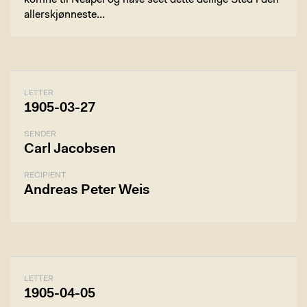
komne til Neapel og have seet dette deilige Sted i den
allerskjønneste…
LETTER
1905-03-27
SENDER
Carl Jacobsen
RECIPIENT
Andreas Peter Weis
LETTER
1905-04-05