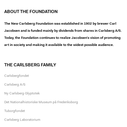
ABOUT THE FOUNDATION
The New Carlsberg Foundation was established in 1902 by brewer Carl
Jacobsen and is funded mainly by dividends from shares in Carlsberg A/S.
Today, the Foundation continues to realize Jacobsen’s vision of promoting
art in society and making it available to the widest possible audience.
THE CARLSBERG FAMILY
Carlsbergfondet
Carlsberg A/S
Ny Carlsberg Glyptotek
Det Nationalhistoriske Museum på Frederiksborg
Tuborgfondet
Carlsberg Laboratorium