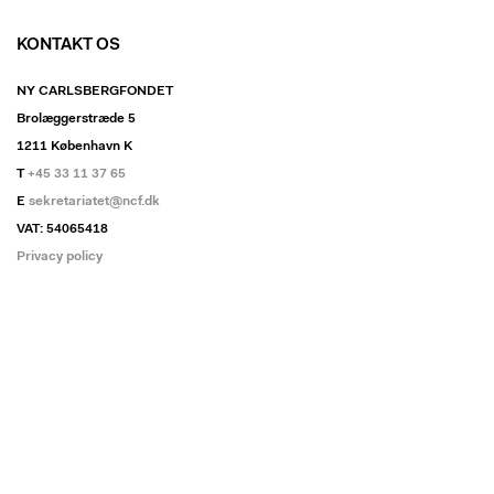
KONTAKT OS
NY CARLSBERGFONDET
Brolæggerstræde 5
1211 København K
T
+45 33 11 37 65
E
sekretariatet@ncf.dk
VAT: 54065418
Privacy policy