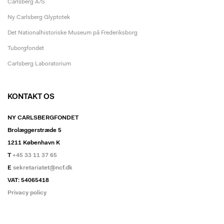
Carlsberg A/S
Ny Carlsberg Glyptotek
Det Nationalhistoriske Museum på Frederiksborg
Tuborgfondet
Carlsberg Laboratorium
KONTAKT OS
NY CARLSBERGFONDET
Brolæggerstræde 5
1211 København K
T
+45 33 11 37 65
E
sekretariatet@ncf.dk
VAT: 54065418
Privacy policy