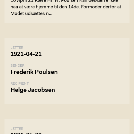
10 April 21 Kære Hr. Fr. Poulsen Kan desværre ikke
naa at være hjemme til den 14de. Formoder derfor at
Mødet udsættes n…
LETTER
1921-04-21
SENDER
Frederik Poulsen
RECIPIENT
Helge Jacobsen
LETTER