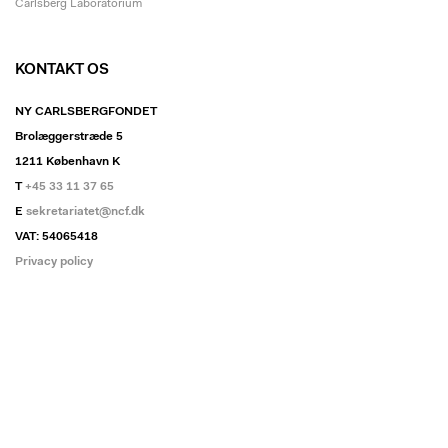
Carlsberg Laboratorium
KONTAKT OS
NY CARLSBERGFONDET
Brolæggerstræde 5
1211 København K
T
+45 33 11 37 65
E
sekretariatet@ncf.dk
VAT: 54065418
Privacy policy