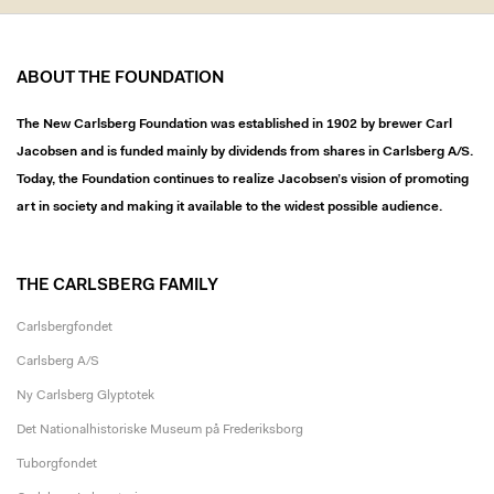
ABOUT THE FOUNDATION
The New Carlsberg Foundation was established in 1902 by brewer Carl
Jacobsen and is funded mainly by dividends from shares in Carlsberg A/S.
Today, the Foundation continues to realize Jacobsen’s vision of promoting
art in society and making it available to the widest possible audience.
THE CARLSBERG FAMILY
Carlsbergfondet
Carlsberg A/S
Ny Carlsberg Glyptotek
Det Nationalhistoriske Museum på Frederiksborg
Tuborgfondet