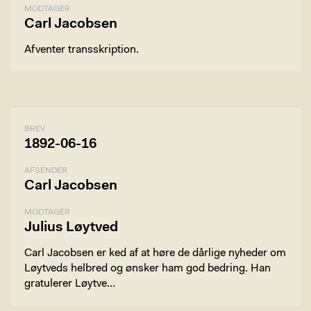
MODTAGER
Carl Jacobsen
Afventer transskription.
BREV
1892-06-16
AFSENDER
Carl Jacobsen
MODTAGER
Julius Løytved
Carl Jacobsen er ked af at høre de dårlige nyheder om
Løytveds helbred og ønsker ham god bedring. Han
gratulerer Løytve…