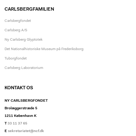
CARLSBERGFAMILIEN
Carlsbergfondet
Carlsberg A/S
Ny Carlsberg Glyptotek
Det Nationalhistoriske Museum på Frederiksborg
Tuborgfondet
Carlsberg Laboratorium
KONTAKT OS
NY CARLSBERGFONDET
Brolæggerstræde 5
1211 København K
T
33 11 37 65
E
sekretariatet@ncf.dk