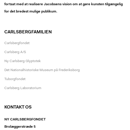
fortsat med at realisere Jacobsens vision om at gøre kunsten tilgængelig
for det bredest mulige publikum.
CARLSBERGFAMILIEN
Carlsbergfondet
Carlsberg A/S
Ny Carlsberg Glyptotek
Det Nationalhistoriske Museum på Frederiksborg
Tuborgfondet
Carlsberg Laboratorium
KONTAKT OS
NY CARLSBERGFONDET
Brolæggerstræde 5