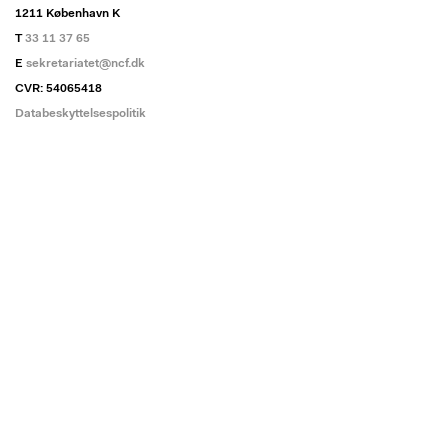
1211 København K
T
33 11 37 65
E
sekretariatet@ncf.dk
CVR: 54065418
Databeskyttelsespolitik