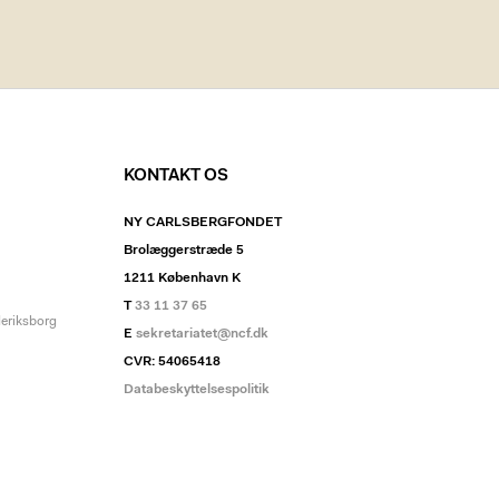
KONTAKT OS
NY CARLSBERGFONDET
Brolæggerstræde 5
1211 København K
T
33 11 37 65
deriksborg
E
sekretariatet@ncf.dk
CVR: 54065418
Databeskyttelsespolitik