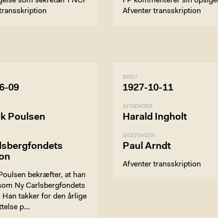
gelse som sekretær i NCF
FP kommenterer sin opsige
transskription
Afventer transskription
BREV
6-09
1927-10-11
AFSENDER
ik Poulsen
Harald Ingholt
R
MODTAGER
lsbergfondets
Paul Arndt
ion
Afventer transskription
Poulsen bekræfter, at han
som Ny Carlsbergfondets
 Han takker for den årlige
ttelse p…