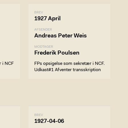
BREV
1927 April
AFSENDER
Andreas Peter Weis
MODTAGER
Frederik Poulsen
r i NCF
FPs opsigelse som sekretær i NCF.
Udkast#1 Afventer transskription
BREV
1927-04-06