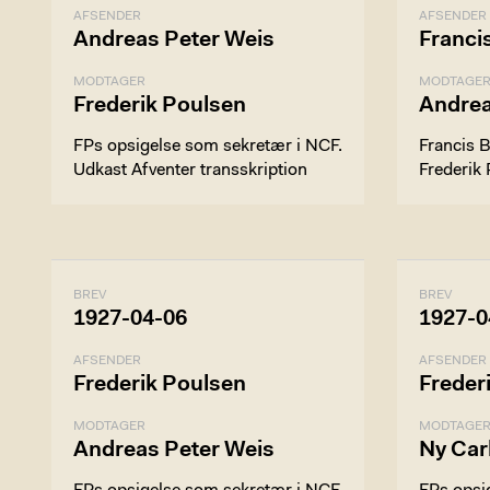
AFSENDER
AFSENDER
Andreas Peter Weis
Franci
MODTAGER
MODTAGE
Frederik Poulsen
Andrea
FPs opsigelse som sekretær i NCF.
Francis 
Udkast Afventer transskription
Frederik 
BREV
BREV
1927-04-06
1927-0
AFSENDER
AFSENDER
Frederik Poulsen
Freder
MODTAGER
MODTAGE
Andreas Peter Weis
Ny Car