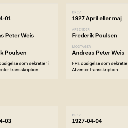
BREV
4-01
1927 April eller maj
AFSENDER
s Peter Weis
Frederik Poulsen
R
MODTAGER
ik Poulsen
Andreas Peter Weis
psigelse som sekretær i
FPs opsigelse som sekretæ
nter transskription
Afventer transskription
BREV
4-03
1927-04-04