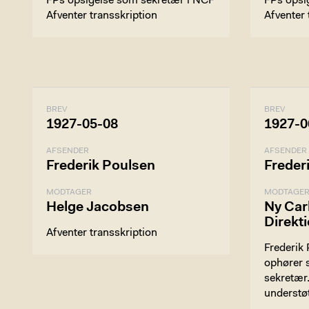
FPs opsigelse som sekretær i NCF
FPs opsi
Afventer transskription
Afventer 
BREV
BREV
1927-05-08
1927-0
AFSENDER
AFSENDER
Frederik Poulsen
Freder
MODTAGER
MODTAGE
Helge Jacobsen
Ny Car
Direkt
Afventer transskription
Frederik 
ophører 
sekretær.
understø