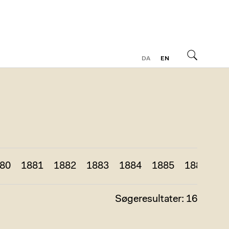
DA
EN
Søg
80
1881
1882
1883
1884
1885
1886
18
Søgeresultater: 16