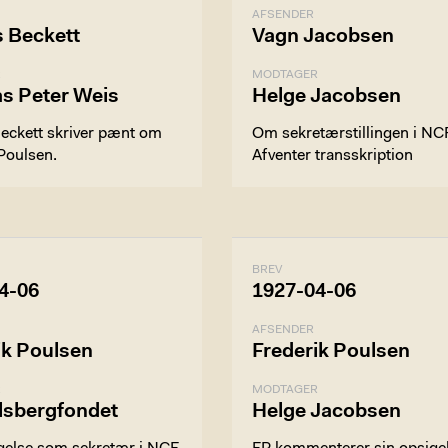
AFSENDER
s Beckett
Vagn Jacobsen
R
MODTAGER
s Peter Weis
Helge Jacobsen
Beckett skriver pænt om
Om sekretærstillingen i NC
Poulsen.
Afventer transskription
BREV
4-06
1927-04-06
AFSENDER
ik Poulsen
Frederik Poulsen
R
MODTAGER
lsbergfondet
Helge Jacobsen