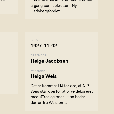
lse
Frederik Poulsen kommenterer sin
afgang som sekretær i Ny
Carlsbergfondet.
BREV
1927-11-02
AFSENDER
Helge Jacobsen
MODTAGER
Helga Weis
Det er kommet HJ for øre, at A.P.
Weis står overfor at blive dekoreret
med Æreslegionen. Han beder
derfor fru Weis om a…