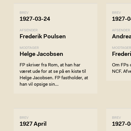
BREV
BREV
1927-03-24
1927-0
AFSENDER
AFSENDER
Frederik Poulsen
Andrea
MODTAGER
MODTAGE
Helge Jacobsen
Freder
FP skriver fra Rom, at han har
Om FPs o
været ude for at se på en kiste til
NCF. Afve
Helge Jacobsen. FP fastholder, at
han vil opsige sin…
BREV
BREV
1927 April
1927-0