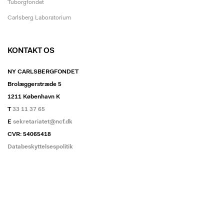
Tuborgfondet
Carlsberg Laboratorium
KONTAKT OS
NY CARLSBERGFONDET
Brolæggerstræde 5
1211 København K
T
33 11 37 65
E
sekretariatet@ncf.dk
CVR: 54065418
Databeskyttelsespolitik