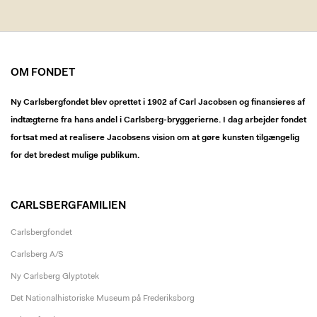
OM FONDET
Ny Carlsbergfondet blev oprettet i 1902 af Carl Jacobsen og finansieres af
indtægterne fra hans andel i Carlsberg-bryggerierne. I dag arbejder fondet
fortsat med at realisere Jacobsens vision om at gøre kunsten tilgængelig
for det bredest mulige publikum.
CARLSBERGFAMILIEN
Carlsbergfondet
Carlsberg A/S
Ny Carlsberg Glyptotek
Det Nationalhistoriske Museum på Frederiksborg