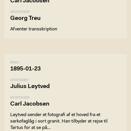
Carl Jacobsen
MODTAGER
Georg Treu
Afventer transskription
BREV
1895-01-23
AFSENDER
Julius Løytved
MODTAGER
Carl Jacobsen
Løytved sender et fotografi af et hoved fra et
sarkofaglåg i sort granit. Han tilbyder at rejse til
Tartus for at se på…