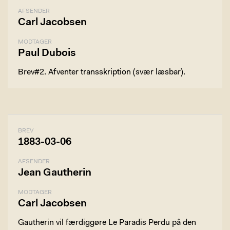
AFSENDER
Carl Jacobsen
MODTAGER
Paul Dubois
Brev#2. Afventer transskription (svær læsbar).
BREV
1883-03-06
AFSENDER
Jean Gautherin
MODTAGER
Carl Jacobsen
Gautherin vil færdiggøre Le Paradis Perdu på den