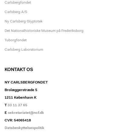
Carlsbergfondet
Carlsberg A/S
Ny Carlsberg Glyptotek
Det Nationalhistoriske Museum på Frederiksborg
Tuborgfondet
Carlsberg Laboratorium
KONTAKT OS
NY CARLSBERGFONDET
Brolæggerstræde 5
1211 København K
T
33 11 37 65
E
sekretariatet@ncf.dk
CVR: 54065418
Databeskyttelsespolitik