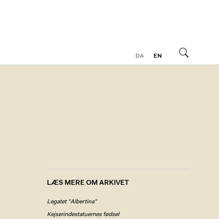
DA
EN
Søg
LÆS MERE OM ARKIVET
Legatet "Albertina"
Kejserindestatuernes fødsel