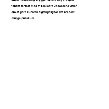
andel i Carlsberg-bryggerierne. I dag arbejder
fondet fortsat med at realisere Jacobsens vision
om at gøre kunsten tilgængelig for det bredest
mulige publikum.