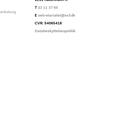
1211 København K
T
33 11 37 65
deriksborg
E
sekretariatet@ncf.dk
CVR: 54065418
Databeskyttelsespolitik