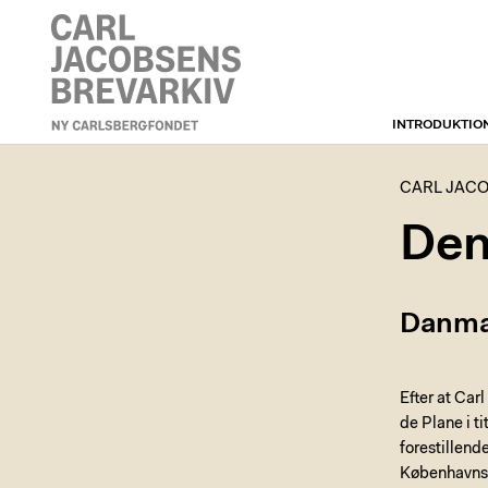
INTRODUKTIO
CARL JACOBSENS
BREVARKIV
CARL JACO
Den
Danma
Efter at Car
de Plane i ti
forestillend
Københavns H