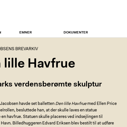
N
EMNER
DOKUMENTER
BSENS BREVARKIV
 lille Havfrue
rks verdensberømte skulptur
l Jacobsen havde set balletten
Den lille Havfrue
med Ellen Price
telrollen, besluttede han, at der skulle laves en statue
e en havfrue. Statuen skulle placeres ved indsejlingen til
avn. Billedhuggeren Edvard Eriksen blev bestilt til at udføre