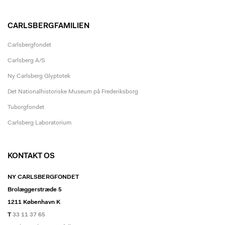
CARLSBERGFAMILIEN
Carlsbergfondet
Carlsberg A/S
Ny Carlsberg Glyptotek
Det Nationalhistoriske Museum på Frederiksborg
Tuborgfondet
Carlsberg Laboratorium
KONTAKT OS
NY CARLSBERGFONDET
Brolæggerstræde 5
1211 København K
T
33 11 37 65