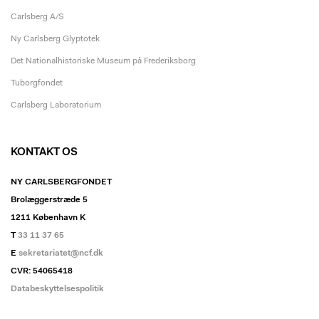
Carlsberg A/S
Ny Carlsberg Glyptotek
Det Nationalhistoriske Museum på Frederiksborg
Tuborgfondet
Carlsberg Laboratorium
KONTAKT OS
NY CARLSBERGFONDET
Brolæggerstræde 5
1211 København K
T
33 11 37 65
E
sekretariatet@ncf.dk
CVR: 54065418
Databeskyttelsespolitik