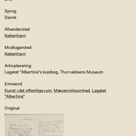
Sprog
Dansk
Afsendersted
København
Modtagersted
København
Arkivplacering
Legatet "Albertina"s kopibog. Thorvaldsens Museum
Emneord
Kunst i det offentlige rum
,
Mæcenvirksomhed
,
Legatet
"Albertina"
Original