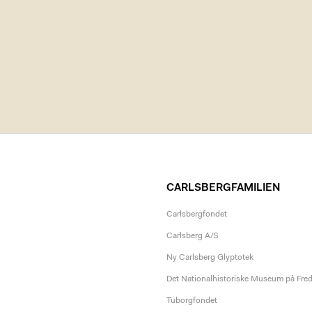
CARLSBERGFAMILIEN
Carlsbergfondet
Carlsberg A/S
Ny Carlsberg Glyptotek
Det Nationalhistoriske Museum på Fre
Tuborgfondet