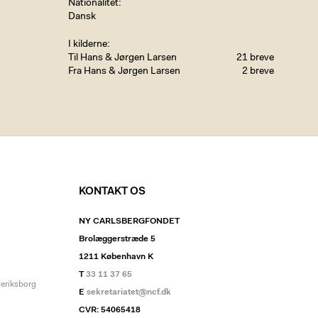
Nationalitet
Dansk
I kilderne
Til Hans & Jørgen Larsen
21 breve
Fra Hans & Jørgen Larsen
2 breve
KONTAKT OS
NY CARLSBERGFONDET
Brolæggerstræde 5
1211 København K
T
33 11 37 65
deriksborg
E
sekretariatet@ncf.dk
CVR: 54065418