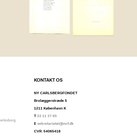
KONTAKT OS
NY CARLSBERGFONDET
Brolæggerstræde 5
1211 København K
T
33 11 37 65
deriksborg
E
sekretariatet@ncf.dk
CVR: 54065418