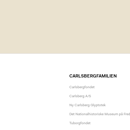
CARLSBERGFAMILIEN
Carlsbergfondet
Carlsberg A/S
Ny Carlsberg Glyptotek
Det Nationalhistoriske Museum på Fre
Tuborgfondet