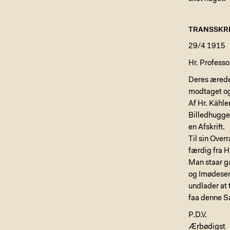
TRANSSKRI
29/4 1915
Hr. Professo
Deres ærede 
modtaget og 
Af Hr. Kähle
Billedhugge
en Afskrift.
Til sin Overr
færdig fra H
Man staar g
og Imødeser 
undlader at 
faa denne Sa
P.D.V.
Ærbødigst