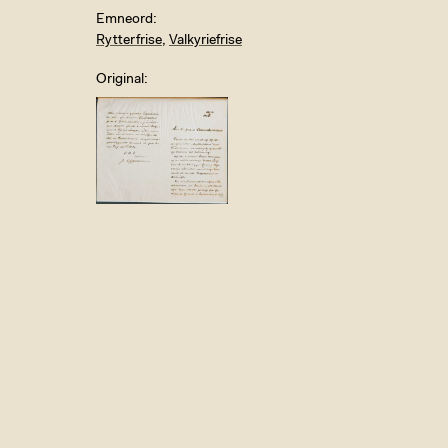
Emneord
Rytterfrise
,
Valkyriefrise
Original