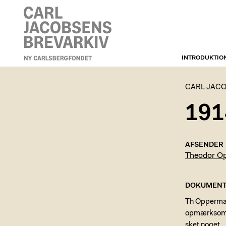
INTRODUKTIO
CARL JACOBSENS
BREVARKIV
CARL JACO
191
AFSENDER
Theodor O
DOKUMENT
Th Oppermann
opmærksom på
sket noget.