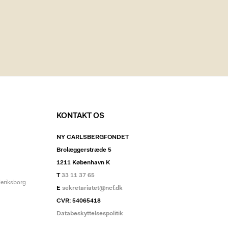
KONTAKT OS
NY CARLSBERGFONDET
Brolæggerstræde 5
1211 København K
T
33 11 37 65
deriksborg
E
sekretariatet@ncf.dk
CVR: 54065418
Databeskyttelsespolitik