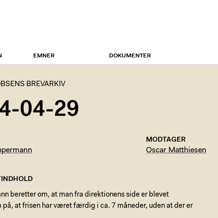
N
EMNER
DOKUMENTER
BSENS BREVARKIV
4-04-29
MODTAGER
ppermann
Oscar Matthiesen
INDHOLD
 beretter om, at man fra direktionens side er blevet
, at frisen har været færdig i ca. 7 måneder, uden at der er