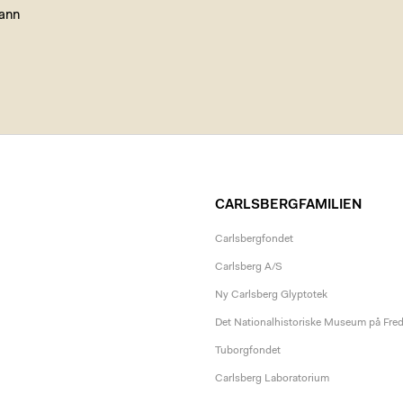
ann
CARLSBERGFAMILIEN
Carlsbergfondet
Carlsberg A/S
Ny Carlsberg Glyptotek
Det Nationalhistoriske Museum på Fre
Tuborgfondet
Carlsberg Laboratorium