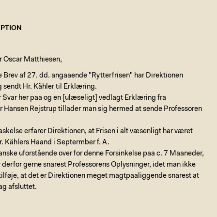
PTION
r Oscar Matthiesen,
Brev af 27. dd. angaaende "Rytterfrisen" har Direktionen
sendt Hr. Kähler til Erklæring.
r Svar her paa og en [ulæseligt] vedlagt Erklæring fra
r Hansen Rejstrup tillader man sig hermed at sende Professoren
askelse erfarer Direktionen, at Frisen i alt væsenligt har været
r. Kählers Haand i Septermber f. A.
anske uforstående over for denne Forsinkelse paa c. 7 Maaneder,
derfor gerne snarest Professorens Oplysninger, idet man ikke
tilføje, at det er Direktionen meget magtpaaliggende snarest at
g afsluttet.