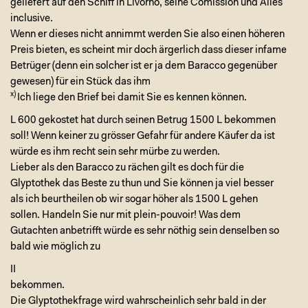
geliefert auf den Schiff in Livorno, seine Comission und Alles
inclusive.
Wenn er dieses nicht annimmt werden Sie also einen höheren
Preis bieten, es scheint mir doch ärgerlich dass dieser infame
Betrüger (denn ein solcher ist er ja dem Baracco gegenüber
gewesen) für ein Stück das ihm
x)
Ich liege den Brief bei damit Sie es kennen können.
L 600 gekostet hat durch seinen Betrug 1500 L bekommen
soll! Wenn keiner zu grösser Gefahr für andere Käufer da ist
würde es ihm recht sein sehr mürbe zu werden.
Lieber als den Baracco zu rächen gilt es doch für die
Glyptothek das Beste zu thun und Sie können ja viel besser
als ich beurtheilen ob wir sogar höher als 1500 L gehen
sollen. Handeln Sie nur mit plein-pouvoir! Was dem
Gutachten anbetrifft würde es sehr nöthig sein denselben so
bald wie möglich zu
II
bekommen.
Die Glyptothekfrage wird wahrscheinlich sehr bald in der