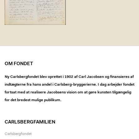
OM FONDET
Ny Carlsbergfondet blev oprettet i 1902 af Carl Jacobsen og finansieres af
indtægterne fra hans andel i Carlsberg-bryggerierne. I dag arbejder fondet
fortsat med at realisere Jacobsens vision om at gøre kunsten tilgængelig
for det bredest mulige publikum.
CARLSBERGFAMILIEN
Carlsbergfondet