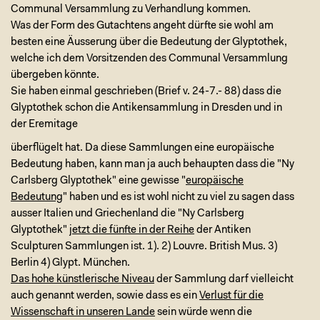
Communal Versammlung zu Verhandlung kommen.
Was der Form des Gutachtens angeht dürfte sie wohl am
besten eine Äusserung über die Bedeutung der Glyptothek,
welche ich dem Vorsitzenden des Communal Versammlung
übergeben könnte.
Sie haben einmal geschrieben (Brief v. 24-7.- 88) dass die
Glyptothek schon die Antikensammlung in Dresden und in
der Eremitage
überflügelt hat. Da diese Sammlungen eine europäische
Bedeutung haben, kann man ja auch behaupten dass die "Ny
Carlsberg Glyptothek" eine gewisse "
europäische
Bedeutung
" haben und es ist wohl nicht zu viel zu sagen dass
ausser Italien und Griechenland die "Ny Carlsberg
Glyptothek"
jetzt die fünfte in der Reihe
der Antiken
Sculpturen Sammlungen ist. 1). 2) Louvre. British Mus. 3)
Berlin 4) Glypt. München.
Das hohe künstlerische Niveau
der Sammlung darf vielleicht
auch genannt werden, sowie dass es ein
Verlust für die
Wissenschaft in unseren Lande
sein würde wenn die