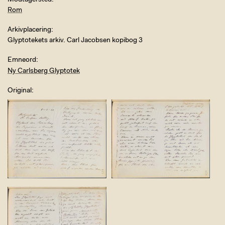
Modtagersted
Rom
Arkivplacering
Glyptotekets arkiv. Carl Jacobsen kopibog 3
Emneord
Ny Carlsberg Glyptotek
Original