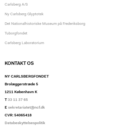
Carlsberg A/S
Ny Carlsberg Glyptotek
Det Nationalhistoriske Museum på Frederiksborg
Tuborgfondet
Carlsberg Laboratorium
KONTAKT OS
NY CARLSBERGFONDET
Brolæggerstræde 5
1211 København K
T
33 11 37 65
E
sekretariatet@ncf.dk
CVR: 54065418
Databeskyttelsespolitik