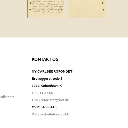
KONTAKT OS
NY CARLSBERGFONDET
Brolæggerstræde 5
1211 København K
T
33 11 37 65
deriksborg
E
sekretariatet@ncf.dk
CVR: 54065418
Databeskyttelsespolitik