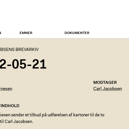
N
EMNER
DOKUMENTER
BSENS BREVARKIV
2-05-21
MODTAGER
hiesen
Carl Jacobsen
INDHOLD
esen sender et tilbud på udførelsen af kartoner til de to
 til Carl Jacobsen.