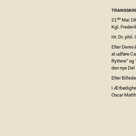
TRANSSKRI
de
21
Mai 19
Kgl. Freder
Hr. Dr. phil
Efter Deres 
at udføre Ca
Ryttere" og 
den nye Del 
Efter Bille
I Ærbødigh
Oscar Matth