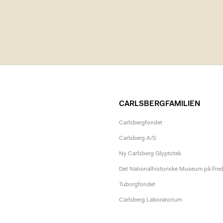
CARLSBERGFAMILIEN
Carlsbergfondet
Carlsberg A/S
Ny Carlsberg Glyptotek
Det Nationalhistoriske Museum på Fre
Tuborgfondet
Carlsberg Laboratorium