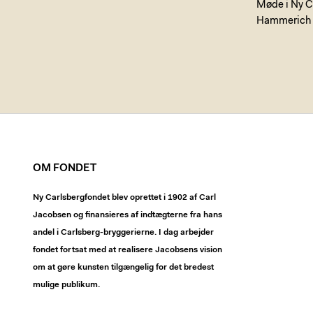
Møde i Ny Ca
Hammerich be
OM FONDET
Ny Carlsbergfondet blev oprettet i 1902 af Carl
Jacobsen og finansieres af indtægterne fra hans
andel i Carlsberg-bryggerierne. I dag arbejder
fondet fortsat med at realisere Jacobsens vision
om at gøre kunsten tilgængelig for det bredest
mulige publikum.