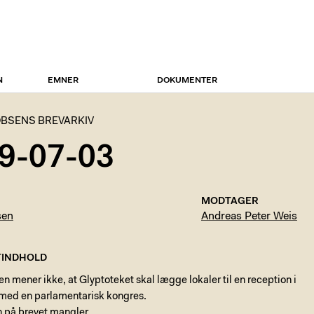
N
EMNER
DOKUMENTER
BSENS BREVARKIV
9-07-03
MODTAGER
sen
Andreas Peter Weis
INDHOLD
n mener ikke, at Glyptoteket skal lægge lokaler til en reception i
 med en parlamentarisk kongres.
n på brevet mangler