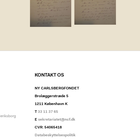
KONTAKT OS
NY CARLSBERGFONDET
Brolæggerstræde 5
1211 København K
T
33 11 37 65
deriksborg
E
sekretariatet@ncf.dk
CVR: 54065418
Databeskyttelsespolitik