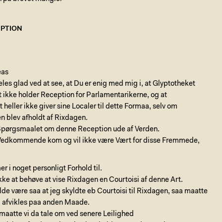
PTION
eas
les glad ved at see, at Du er enig med mig i, at Glyptotheket
ikke holder Reception for Parlamentarikerne, og at
 heller ikke giver sine Localer til dette Formaa, selv om
n blev afholdt af Rixdagen.
pørgsmaalet om denne Reception ude af Verden.
 Vedkommende kom og vil ikke være Vært for disse Fremmede,
er i noget personligt Forhold til.
ke at behøve at vise Rixdagen en Courtoisi af denne Art.
lde være saa at jeg skyldte eb Courtoisi til Rixdagen, saa maatte
 afvikles paa anden Maade.
aatte vi da tale om ved senere Leilighed