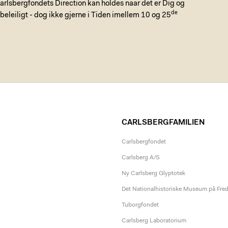
rlsbergfondets Direction kan holdes naar det er Dig og
de
leiligt - dog ikke gjerne i Tiden imellem 10 og 25
CARLSBERGFAMILIEN
Carlsbergfondet
Carlsberg A/S
Ny Carlsberg Glyptotek
Det Nationalhistoriske Museum på Fre
Tuborgfondet
Carlsberg Laboratorium