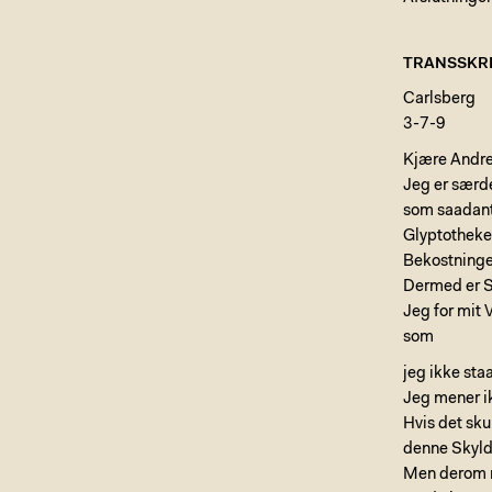
TRANSSKRI
Carlsberg
3-7-9
Kjære Andr
Jeg er særde
som saadant 
Glyptotheket
Bekostninge
Dermed er S
Jeg for mit
som
jeg ikke staa
Jeg mener ik
Hvis det sku
denne Skyld
Men derom m