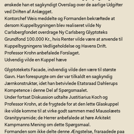
ønskede han et sagkyndigt Overslag over de aarlige Udgifter
ved Driften af Anlægget.
Kontorchef Weis meddelte og Formanden bekræftede at
dersom Kuppelbygningen blev realiseret vilde Ny
Carlsbergfondet overdrage Ny Carlsberg Glyptoteks
Grundfond 100.000 Kr., hvis Renter vilde være at anvende til
Kuppelbygningens Vedligeholdelse og Havens Drift.
Professor Krohn anbefalede Forslaget.
Udvendig vilde en Kuppel hæve
Glyptotekets Facade, indvendig vilde den være til største
Gavn. Han forespurgte om der var tilkaldt en sagkyndig
Jærnkonstruktør, idet han betvivlede Etatsraad Dahlerups
Kompetence i denne Del af Spørgsmaalet.
Under fortsat Diskussion udtalte Justitiarius Koch og
Professor Krohn, at de frygtede for at den lette Glaskuppel
ike vilde komme til at virke godt sammen med Mausolæets
Granitpyramide; de Herrer anbefalede at høre Arkitekt
Kampmanns Mening om dette Spørgsmaal.
Formanden som ikke delte denne Ængstelse, fraraadede paa