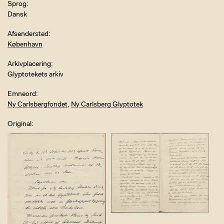
Sprog
Dansk
Afsendersted
København
Arkivplacering
Glyptotekets arkiv
Emneord
Ny Carlsbergfondet
,
Ny Carlsberg Glyptotek
Original