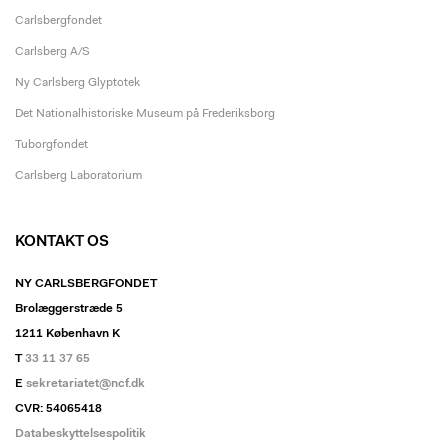
Carlsbergfondet
Carlsberg A/S
Ny Carlsberg Glyptotek
Det Nationalhistoriske Museum på Frederiksborg
Tuborgfondet
Carlsberg Laboratorium
KONTAKT OS
NY CARLSBERGFONDET
Brolæggerstræde 5
1211 København K
T
33 11 37 65
E
sekretariatet@ncf.dk
CVR: 54065418
Databeskyttelsespolitik