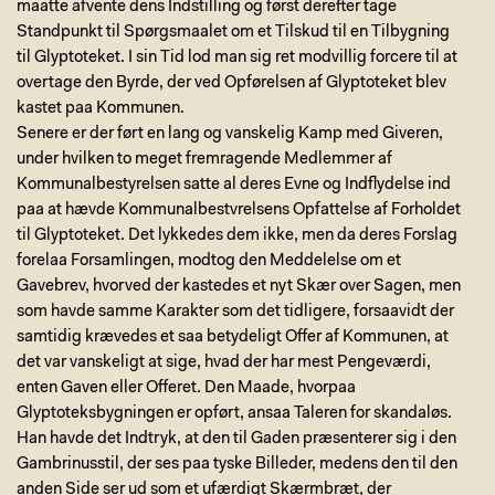
maatte afvente dens Indstilling og først derefter tage
Standpunkt til Spørgsmaalet om et Tilskud til en Tilbygning
til Glyptoteket. I sin Tid lod man sig ret modvillig forcere til at
overtage den Byrde, der ved Opførelsen af Glyptoteket blev
kastet paa Kommunen.
Senere er der ført en lang og vanskelig Kamp med Giveren,
under hvilken to meget fremragende Medlemmer af
Kommunalbestyrelsen satte al deres Evne og Indflydelse ind
paa at hævde Kommunalbestvrelsens Opfattelse af Forholdet
til Glyptoteket. Det lykkedes dem ikke, men da deres Forslag
forelaa Forsamlingen, modtog den Meddelelse om et
Gavebrev, hvorved der kastedes et nyt Skær over Sagen, men
som havde samme Karakter som det tidligere, forsaavidt der
samtidig krævedes et saa betydeligt Offer af Kommunen, at
det var vanskeligt at sige, hvad der har mest Pengeværdi,
enten Gaven eller Offeret. Den Maade, hvorpaa
Glyptoteksbygningen er opført, ansaa Taleren for skandaløs.
Han havde det Indtryk, at den til Gaden præsenterer sig i den
Gambrinusstil, der ses paa tyske Billeder, medens den til den
anden Side ser ud som et ufærdigt Skærmbræt, der