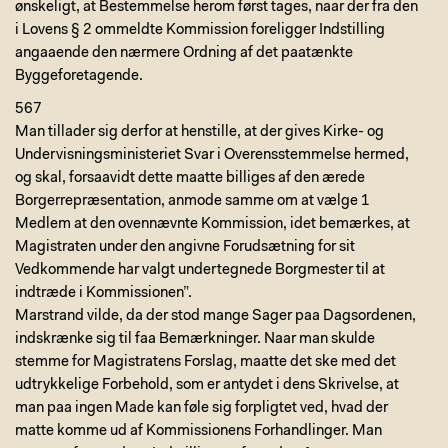
ønskeligt, at Bestemmelse herom først tages, naar der fra den
i Lovens § 2 ommeldte Kommission foreligger Indstilling
angaaende den nærmere Ordning af det paatænkte
Byggeforetagende.
567
Man tillader sig derfor at henstille, at der gives Kirke- og
Undervisningsministeriet Svar i Overensstemmelse hermed,
og skal, forsaavidt dette maatte billiges af den ærede
Borgerrepræsentation, anmode samme om at vælge 1
Medlem at den ovennævnte Kommission, idet bemærkes, at
Magistraten under den angivne Forudsætning for sit
Vedkommende har valgt undertegnede Borgmester til at
indtræde i Kommissionen”.
Marstrand vilde, da der stod mange Sager paa Dagsordenen,
indskrænke sig til faa Bemærkninger. Naar man skulde
stemme for Magistratens Forslag, maatte det ske med det
udtrykkelige Forbehold, som er antydet i dens Skrivelse, at
man paa ingen Made kan føle sig forpligtet ved, hvad der
matte komme ud af Kommissionens Forhandlinger. Man