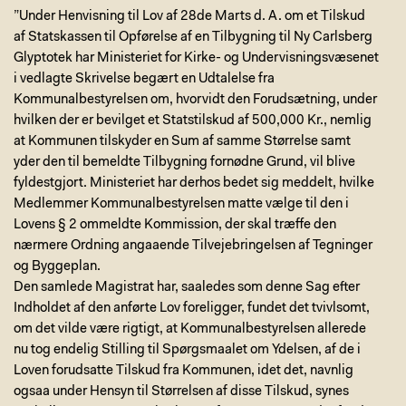
”Under Henvisning til Lov af 28de Marts d. A. om et Tilskud
af Statskassen til Opførelse af en Tilbygning til Ny Carlsberg
Glyptotek har Ministeriet for Kirke- og Undervisningsvæsenet
i vedlagte Skrivelse begært en Udtalelse fra
Kommunalbestyrelsen om, hvorvidt den Forudsætning, under
hvilken der er bevilget et Statstilskud af 500,000 Kr., nemlig
at Kommunen tilskyder en Sum af samme Størrelse samt
yder den til bemeldte Tilbygning fornødne Grund, vil blive
fyldestgjort. Ministeriet har derhos bedet sig meddelt, hvilke
Medlemmer Kommunalbestyrelsen matte vælge til den i
Lovens § 2 ommeldte Kommission, der skal træffe den
nærmere Ordning angaaende Tilvejebringelsen af Tegninger
og Byggeplan.
Den samlede Magistrat har, saaledes som denne Sag efter
Indholdet af den anførte Lov foreligger, fundet det tvivlsomt,
om det vilde være rigtigt, at Kommunalbestyrelsen allerede
nu tog endelig Stilling til Spørgsmaalet om Ydelsen, af de i
Loven forudsatte Tilskud fra Kommunen, idet det, navnlig
ogsaa under Hensyn til Størrelsen af disse Tilskud, synes