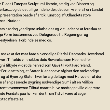
Plads i Europas Sculpturs Historie, særlig ved Bissens og
ker.... og da det tillige indeholder, det som vi ellers her i Landet
præsentation baade af antik Kunst og af Udlandets store
er i Nutiden....
s bør dog yderligere udarbeides og vi tillader os at foreslaa at
ge Form bestemmes ved Delegerede fra Regeringen og
tyrelsen i Forbindelse med os.
n ønske at det maa faae sin endelige Plads i Danmarks Hovedstad
thvert Tilfælde ville sikkre dets Bevarelse som Heelhed for
g vi tilbyde
vi
det da herved som Gave til vort Fædreland.
 Forudsætning, at Staten Kjøbenhavn afgiver den nødvendige
og at Byen og Staten hver for sig deltage med Halvdelen af den
en af en passende Bygning nødvendige Sum i alt en Million
remt ovennævnte Tilbud maatte blive modtaget ville vi oprette
e Fundats paa hvilken der til sin Tid vil være at søge
 Stadsfæstelse.