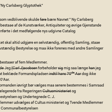
 "Ny Carlsberg Glyptothek"
som vedblivende skulde
føre
bære Navnet " Ny Carlsberg
bestaae af de Kunstværker, Antiquiteter og øvrige Gjenstande
anførte i det medfølgende nys udgivne Catalog
et skal altid udgjøre en selvstændig, offentlig Samling, staae
lvstændig Bestyrelse og maa ikke forenes med andre Samlinger
 bestaaer af fem Medlemmer.
de
Jeg
(Carl J)acobsen
forbeholder
sig
mig saa længe
han
jeg
de
il at beklæde Formandspladsen
indtil hans 70
Aar
dog ikke
0'Aar.
ormanden iøvrigt bør vælges maa senere bestemmes i Samraad
elegerede fra Regeringen
Cultusministeriet
og
tyrelsen og Undertegnede C. J.
emmer udvælges af Cultus ministeriet og Tvende Medlemmer
f Communalbestyrelsen