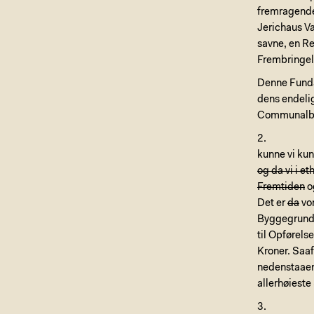
fremragende 
Jerichaus Vær
savne, en Re
Frembringels
Denne Fundat
dens endeli
Communalbes
2.
kunne vi ku
og da vi i e
Fremtiden
o
Det er
da
vor
Byggegrund 
til Opførels
Kroner. Saaf
nedenstaaend
allerhøieste
3.