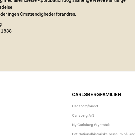
og med allerhøieste Approbation dog saalænge vi leve kan tillige
rædelse
under ingen Omstændigheder forandres.
g
 1888
CARLSBERGFAMILIEN
Carlsbergfondet
Carlsberg A/S
Ny Carlsberg Glyptotek
Det Nationalhistoriske Museum på Fre