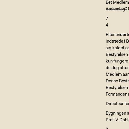
Eet Medlem 
Archeolog"
K
7
4
Efter
undert
indtræde i 
sig kaldet o
Bestyrelsen
kun fungere 
de dog atter
Medlem aarl
Denne Beste
Bestyrelsen 
Formanden 
Directeur f
Bygningen sk
Prof. V. Da