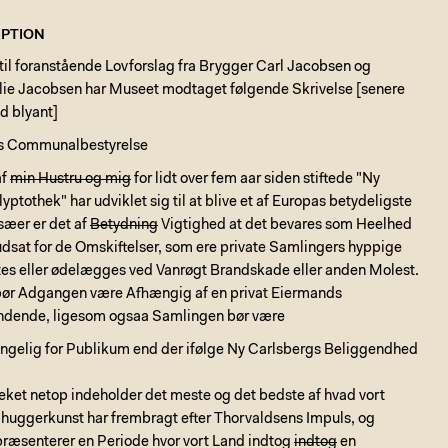
PTION
il foranstående Lovforslag fra Brygger Carl Jacobsen og
ilie Jacobsen har Museet modtaget følgende Skrivelse [senere
ed blyant]
s Communalbestyrelse
af
min Hustru og mig
for lidt over fem aar siden stiftede "Ny
yptothek" har udviklet sig til at blive et af Europas betydeligste
æer er det af
Betydning
Vigtighed at det bevares som Heelhed
udsat for de Omskiftelser, som ere private Samlingers hyppige
ttes eller ødelægges ved Vanrøgt Brandskade eller anden Molest.
 bør Adgangen være Afhængig af en privat Eiermands
ndende, ligesom ogsaa Samlingen bør være
ængelig for Publikum end der ifølge Ny Carlsbergs Beliggendhed
eket netop indeholder det meste og det bedste af hvad vort
dhuggerkunst har frembragt efter Thorvaldsens Impuls, og
præsenterer en Periode hvor vort Land indtog
indtog
en