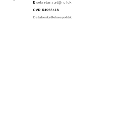
E
sekretariatet@ncf.dk
CVR: 54065418
Databeskyttelsespolitik