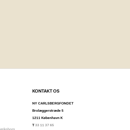
KONTAKT OS
NY CARLSBERGFONDET
Brolæggerstræde 5
1211 København K
T
33 11 37 65
deriksborg