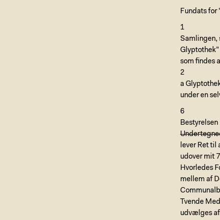
Fundats for
1
Samlingen, 
Glyptothek" 
som findes 
2
a Glyptothek
under en se
6
Bestyrelsen
Undertegne
lever Ret t
udover mit 7
Hvorledes F
mellem af D
Communalbes
Tvende Medl
udvælges a