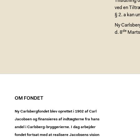
Tilslutning 
ved en Tilt
§ 2. a kan 
Ny Carlsber
de
d. 8
Marts
OM FONDET
Ny Carlsbergfondet blev oprettet i 1902 af Carl
Jacobsen og finansieres af indtægterne fra hans
andel i Carlsberg-bryggerierne. I dag arbejder
fondet fortsat med at realisere Jacobsens vision