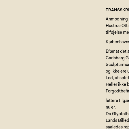
TRANSSKRI
Anmodning t
Hustrue Ott
tilføjelse m
Kjøbenhavn
Efter at det 
Carlsberg Gl
Sculpturmus
og ikke ere 
Lod, at spli
Heller ikke
Forgodtbefi
lettere tilg
nu er.
Da Glyptoth
Lands Bille
saaledes re