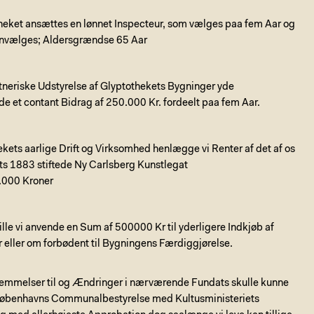
heket ansættes en lønnet Inspecteur, som vælges paa fem Aar og
nvælges; Aldersgrændse 65 Aar
tneriske Udstyrelse af Glyptothekets Bygninger yde
 et contant Bidrag af 250.000 Kr. fordeelt paa fem Aar.
ekets aarlige Drift og Virksomhed henlægge vi Renter af det af os
ts 1883 stiftede Ny Carlsberg Kunstlegat
.000 Kroner
lle vi anvende en Sum af 500000 Kr til yderligere Indkjøb af
 eller om forbødent til Bygningens Færdiggjørelse.
emmelser til og Ændringer i nærværende Fundats skulle kunne
Kjøbenhavns Communalbestyrelse med Kultusministeriets