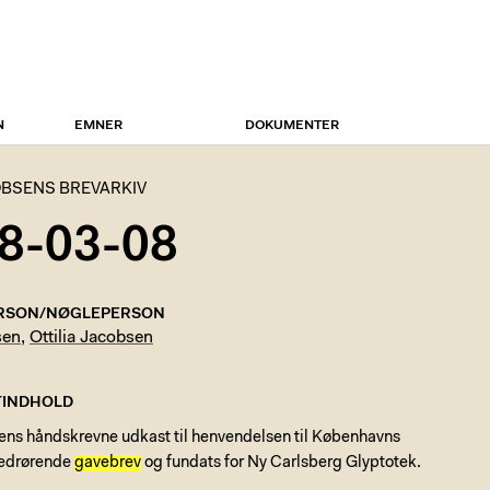
N
EMNER
DOKUMENTER
BSENS BREVARKIV
8-03-08
RSON/NØGLEPERSON
sen
,
Ottilia Jacobsen
INDHOLD
ens håndskrevne udkast til henvendelsen til Københavns
edrørende
gavebrev
og fundats for Ny Carlsberg Glyptotek.