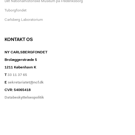
Det Nationalhistoriske Museum på Frederiksborg
Tuborgfondet
Carlsberg Laboratorium
KONTAKT OS
NY CARLSBERGFONDET
Brolæggerstræde 5
1211 København K
T
33 11 37 65
E
sekretariatet@ncf.dk
CVR: 54065418
Databeskyttelsespolitik