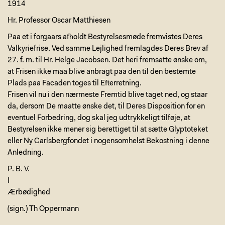
1914
Hr. Professor Oscar Matthiesen
Paa et i forgaars afholdt Bestyrelsesmøde fremvistes Deres
Valkyriefrise. Ved samme Lejlighed fremlagdes Deres Brev af
27. f. m. til Hr. Helge Jacobsen. Det heri fremsatte ønske om,
at Frisen ikke maa blive anbragt paa den til den bestemte
Plads paa Facaden toges til Efterretning.
Frisen vil nu i den nærmeste Fremtid blive taget ned, og staar
da, dersom De maatte ønske det, til Deres Disposition for en
eventuel Forbedring, dog skal jeg udtrykkeligt tilføje, at
Bestyrelsen ikke mener sig berettiget til at sætte Glyptoteket
eller Ny Carlsbergfondet i nogensomhelst Bekostning i denne
Anledning.
P. B. V.
I
Ærbødighed
(sign.) Th Oppermann