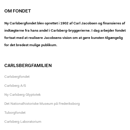
OM FONDET
Ny Carlsbergfondet blev oprettet i 1902 af Carl Jacobsen og finansieres af
indtægterne fra hans andel i Carlsberg-bryggerierne. I dag arbejder fondet
fortsat med at realisere Jacobsens vision om at gøre kunsten tilgængelig
for det bredest mulige publikum.
CARLSBERGFAMILIEN
Carlsbergfondet
Carlsberg A/S
Ny Carlsberg Glyptotek
Det Nationalhistoriske Museum på Frederiksborg
Tuborgfondet
Carlsberg Laboratorium