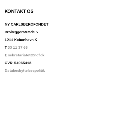
KONTAKT OS
NY CARLSBERGFONDET
Brolæggerstræde 5
1211 København K
T
33 11 37 65
E
sekretariatet@ncf.dk
CVR: 54065418
Databeskyttelsespolitik