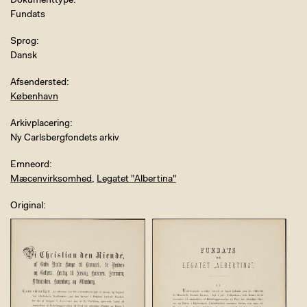
Dokumenttype
Fundats
Sprog
Dansk
Afsendersted
København
Arkivplacering
Ny Carlsbergfondets arkiv
Emneord
Mæcenvirksomhed
,
Legatet "Albertina"
Original