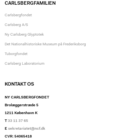
CARLSBERGFAMILIEN
Carlsbergfondet
Carlsberg A/S
Ny Carlsberg Glyptotek
Det Nationalhistoriske Museum på Frederiksborg
Tuborgfondet
Carlsberg Laboratorium
KONTAKT OS
NY CARLSBERGFONDET
Brolæggerstræde 5
1211 København K
T
33 11 37 65
E
sekretariatet@ncf.dk
CVR: 54065418