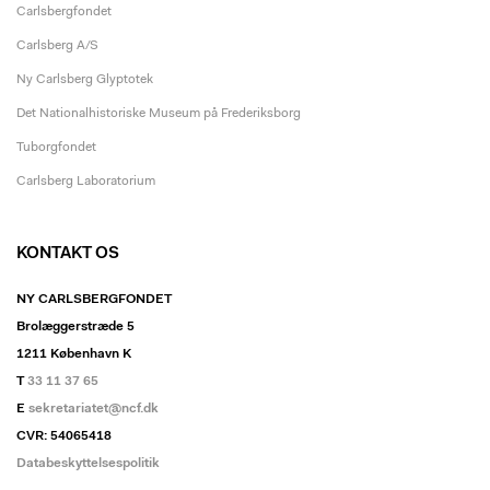
Carlsbergfondet
Carlsberg A/S
Ny Carlsberg Glyptotek
Det Nationalhistoriske Museum på Frederiksborg
Tuborgfondet
Carlsberg Laboratorium
KONTAKT OS
NY CARLSBERGFONDET
Brolæggerstræde 5
1211 København K
T
33 11 37 65
E
sekretariatet@ncf.dk
CVR: 54065418
Databeskyttelsespolitik