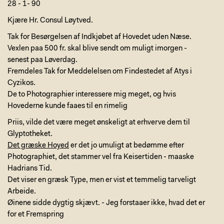
28 - 1- 90
Kjære Hr. Consul Løytved.
Tak for Besørgelsen af Indkjøbet af Hovedet uden Næse.
Vexlen paa 500 fr. skal blive sendt om muligt imorgen -
senest paa Løverdag.
Fremdeles Tak for Meddelelsen om Findestedet af Atys i
Cyzikos.
De to Photographier interessere mig meget, og hvis
Hovederne kunde faaes til en rimelig
Priis, vilde det være meget ønskeligt at erhverve dem til
Glyptotheket.
Det græske Hoyed
er det jo umuligt at bedømme efter
Photographiet, det stammer vel fra Keisertiden - maaske
Hadrians Tid.
Det viser en græsk Type, men er vist et temmelig tarveligt
Arbeide.
Øinene sidde dygtig skjævt. - Jeg forstaaer ikke, hvad det er
for et Fremspring