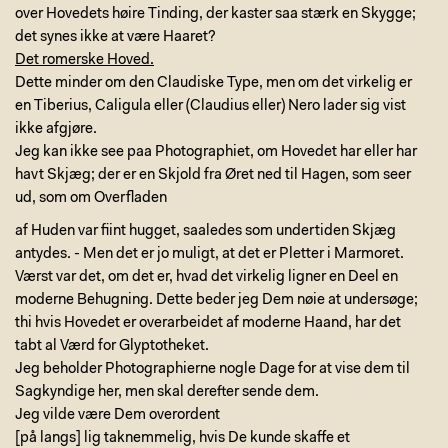
over Hovedets høire Tinding, der kaster saa stærk en Skygge;
det synes ikke at være Haaret?
Det romerske Hoved.
Dette minder om den Claudiske Type, men om det virkelig er
en Tiberius, Caligula eller (Claudius eller) Nero lader sig vist
ikke afgjøre.
Jeg kan ikke see paa Photographiet, om Hovedet har eller har
havt Skjæg; der er en Skjold fra Øret ned til Hagen, som seer
ud, som om Overfladen
af Huden var fiint hugget, saaledes som undertiden Skjæg
antydes. - Men det er jo muligt, at det er Pletter i Marmoret.
Værst var det, om det er, hvad det virkelig ligner en Deel en
moderne Behugning. Dette beder jeg Dem nøie at undersøge;
thi hvis Hovedet er overarbeidet af moderne Haand, har det
tabt al Værd for Glyptotheket.
Jeg beholder Photographierne nogle Dage for at vise dem til
Sagkyndige her, men skal derefter sende dem.
Jeg vilde være Dem overordent
[på langs] lig taknemmelig, hvis De kunde skaffe et