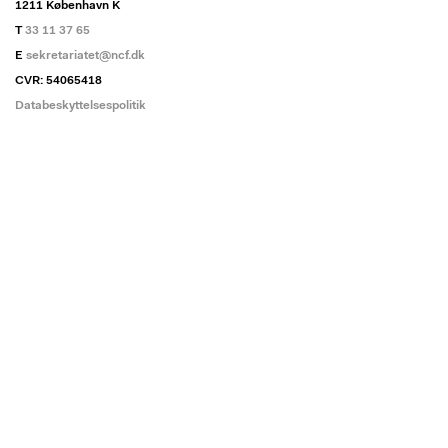
1211 København K
T
33 11 37 65
E
sekretariatet@ncf.dk
CVR: 54065418
Databeskyttelsespolitik