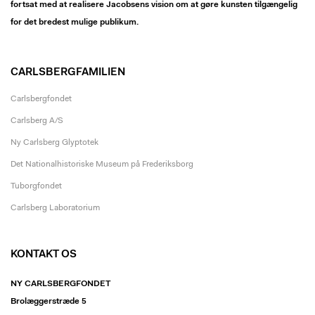
fortsat med at realisere Jacobsens vision om at gøre kunsten tilgængelig
for det bredest mulige publikum.
CARLSBERGFAMILIEN
Carlsbergfondet
Carlsberg A/S
Ny Carlsberg Glyptotek
Det Nationalhistoriske Museum på Frederiksborg
Tuborgfondet
Carlsberg Laboratorium
KONTAKT OS
NY CARLSBERGFONDET
Brolæggerstræde 5