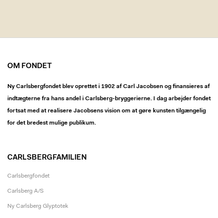
OM FONDET
Ny Carlsbergfondet blev oprettet i 1902 af Carl Jacobsen og finansieres af
indtægterne fra hans andel i Carlsberg-bryggerierne. I dag arbejder fondet
fortsat med at realisere Jacobsens vision om at gøre kunsten tilgængelig
for det bredest mulige publikum.
CARLSBERGFAMILIEN
Carlsbergfondet
Carlsberg A/S
Ny Carlsberg Glyptotek