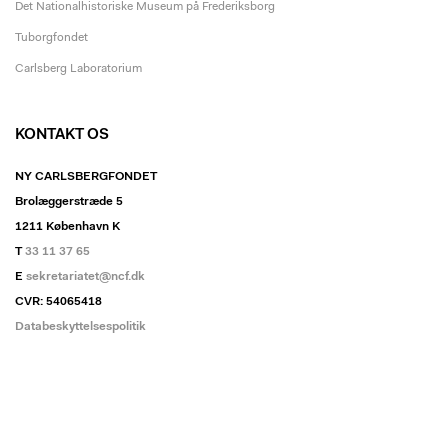
Det Nationalhistoriske Museum på Frederiksborg
Tuborgfondet
Carlsberg Laboratorium
KONTAKT OS
NY CARLSBERGFONDET
Brolæggerstræde 5
1211 København K
T
33 11 37 65
E
sekretariatet@ncf.dk
CVR: 54065418
Databeskyttelsespolitik