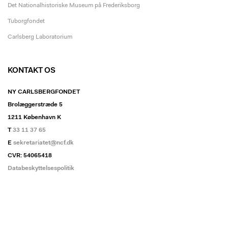
Det Nationalhistoriske Museum på Frederiksborg
Tuborgfondet
Carlsberg Laboratorium
KONTAKT OS
NY CARLSBERGFONDET
Brolæggerstræde 5
1211 København K
T
33 11 37 65
E
sekretariatet@ncf.dk
CVR: 54065418
Databeskyttelsespolitik