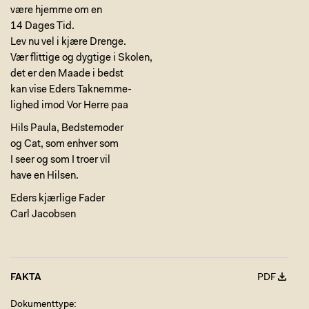
være hjemme om en
14 Dages Tid.
Lev nu vel i kjære Drenge.
Vær flittige og dygtige i Skolen,
det er den Maade i bedst
kan vise Eders Taknemme-
lighed imod Vor Herre paa
Hils Paula, Bedstemoder
og Cat, som enhver som
I seer og som I troer vil
have en Hilsen.
Eders kjærlige Fader
Carl Jacobsen
FAKTA
PDF
Dokumenttype