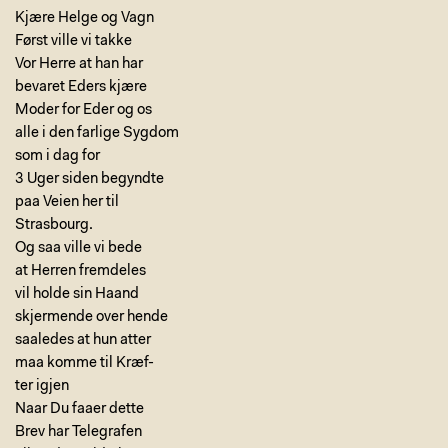
Kjære Helge og Vagn
Først ville vi takke
Vor Herre at han har
bevaret Eders kjære
Moder for Eder og os
alle i den farlige Sygdom
som i dag for
3 Uger siden begyndte
paa Veien her til
Strasbourg.
Og saa ville vi bede
at Herren fremdeles
vil holde sin Haand
skjermende over hende
saaledes at hun atter
maa komme til Kræf-
ter igjen
Naar Du faaer dette
Brev har Telegrafen