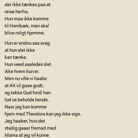
der ikke tænkes paa at
reise herfra.
Hun maa ikke komme
til Hornbæk, men skal
blive roligt hjemme.
Hun er endnu saa svag
at hun slet ikke
kan tænke.
Hun veed saaledes slet
ikke hvem hun er.
Men nu ville vi haabe
at Alt vil gaae godt,
og takke Gud fordi han
lod os beholde hende.
Naar jeg kan komme
hjem med Theodora kan jeg ikke sige.
Jeg haaber, hvis det
stadig gaaer fremad med
Mama at jeg vil kunne