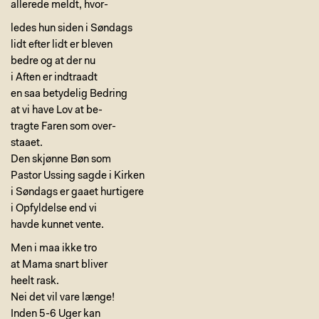
allerede meldt, hvor-
ledes hun siden i Søndags
lidt efter lidt er bleven
bedre og at der nu
i Aften er indtraadt
en saa betydelig Bedring
at vi have Lov at be-
tragte Faren som over-
staaet.
Den skjønne Bøn som
Pastor Ussing sagde i Kirken
i Søndags er gaaet hurtigere
i Opfyldelse end vi
havde kunnet vente.
Men i maa ikke tro
at Mama snart bliver
heelt rask.
Nei det vil vare længe!
Inden 5-6 Uger kan