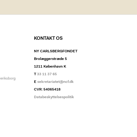
KONTAKT OS
NY CARLSBERGFONDET
Brolæggerstræde 5
1211 København K
T
33 11 37 65
deriksborg
E
sekretariatet@ncf.dk
CVR: 54065418
Databeskyttelsespolitik