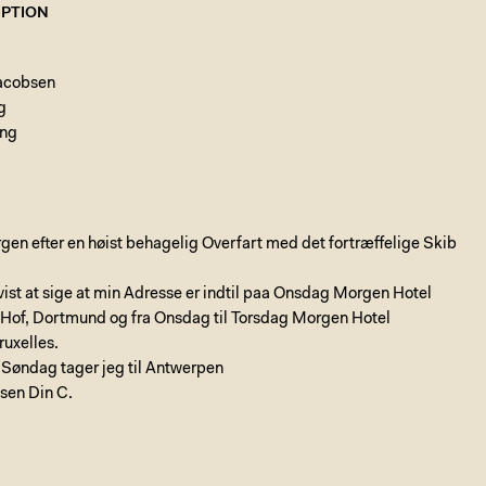
PTION
Jacobsen
g
ng
en efter en høist behagelig Overfart med det fortræffelige Skib
ist at sige at min Adresse er indtil paa Onsdag Morgen Hotel
 Hof, Dortmund og fra Onsdag til Torsdag Morgen Hotel
uxelles.
 Søndag tager jeg til Antwerpen
lsen Din C.