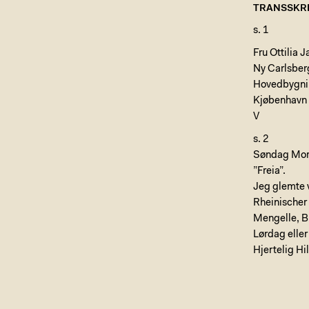
TRANSSKRI
s. 1
Fru Ottilia 
Ny Carlsber
Hovedbygni
Kjøbenhavn
V
s. 2
Søndag Morg
”Freia”.
Jeg glemte v
Rheinischer
Mengelle, Br
Lørdag eller
Hjertelig Hi