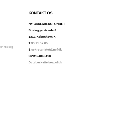
KONTAKT OS
NY CARLSBERGFONDET
Brolæggerstræde 5
1211 København K
T
33 11 37 65
deriksborg
E
sekretariatet@ncf.dk
CVR: 54065418
Databeskyttelsespolitik