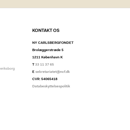
KONTAKT OS
NY CARLSBERGFONDET
Brolæggerstræde 5
1211 København K
T
33 11 37 65
deriksborg
E
sekretariatet@ncf.dk
CVR: 54065418
Databeskyttelsespolitik