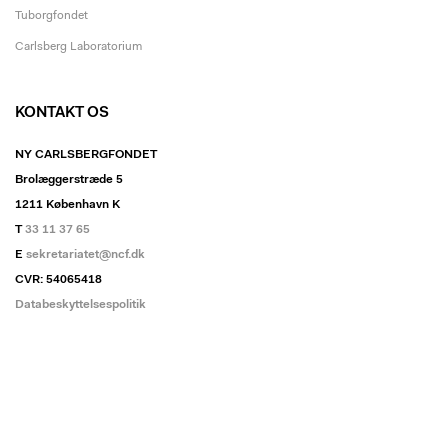
Tuborgfondet
Carlsberg Laboratorium
KONTAKT OS
NY CARLSBERGFONDET
Brolæggerstræde 5
1211 København K
T
33 11 37 65
E
sekretariatet@ncf.dk
CVR: 54065418
Databeskyttelsespolitik