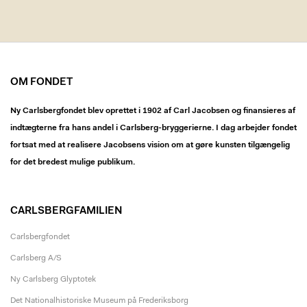
OM FONDET
Ny Carlsbergfondet blev oprettet i 1902 af Carl Jacobsen og finansieres af
indtægterne fra hans andel i Carlsberg-bryggerierne. I dag arbejder fondet
fortsat med at realisere Jacobsens vision om at gøre kunsten tilgængelig
for det bredest mulige publikum.
CARLSBERGFAMILIEN
Carlsbergfondet
Carlsberg A/S
Ny Carlsberg Glyptotek
Det Nationalhistoriske Museum på Frederiksborg