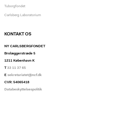
Tuborgfondet
Carlsberg Laboratorium
KONTAKT OS
NY CARLSBERGFONDET
Brolæggerstræde 5
1211 København K
T
33 11 37 65
E
sekretariatet@ncf.dk
CVR: 54065418
Databeskyttelsespolitik