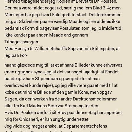
Hermed tilbagesender jeg Kopien af Brevet til Dr. Poulsen.
Der maa være faldet noget ud, særlig mellem Blad 3-4; men
Meningen har jeg i hvert Fald godt forstaet. Det forekommer
mig, at Skrivelsen paa en værdig Maade og i en aldeles ikke
pedantisk Form tilbageviser Postulater, som jeg jo imidlertid
ikke kender paa anden Maade end gennem
Tilbagevisningen.
Med Hensyn til William Scharffs Sag var min Stilling den, at
jeg paa For-
haand glædede mig til, at et af hans Billeder kunne erhverves
(men rigtignok synes jeg at det var noget løjerligt, at Fondet
baade gav ham Stipendium og sørgede for at han
overhovedet kunde rejse), og jeg ville være gaaet med til at
købe det mindre Billede af den gamle Kone, men opgav
Sagen, da der hverken fra de andre Direktionsmedlemmer
eller fra Karl Madsens Side var Stemning for den.
Hvis Dr. Poulsen derfor i sit Brev paa denne Sag har angrebet
mig for Chicaneri, er han urigtig underrettet.
Jeg vilde dog meget ønske, at Departementschefens