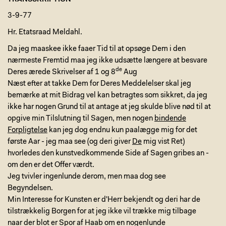
TRANSSKRIPTION
3-9-77
Hr. Etatsraad Meldahl.
Da jeg maaskee ikke faaer Tid til at opsøge Dem i den
nærmeste Fremtid maa jeg ikke udsætte længere at besvare
de
Deres ærede Skrivelser af 1 og 8
Aug
Næst efter at takke Dem for Deres Meddelelser skal jeg
bemærke at mit Bidrag vel kan betragtes som sikkret, da jeg
ikke har nogen Grund til at antage at jeg skulde blive nød til at
opgive min Tilslutning til Sagen, men nogen
bindende
Forpligtelse
kan jeg dog endnu kun paalægge mig for det
første Aar - jeg maa see (og deri giver
De
mig vist Ret)
hvorledes den kunstvedkommende Side af Sagen gribes an -
om den er det Offer værdt.
Jeg tvivler ingenlunde derom, men maa dog see
Begyndelsen.
Min Interesse for Kunsten er d'Herr bekjendt og deri har de
tilstrækkelig Borgen for at jeg ikke vil trække mig tilbage
naar der blot er Spor af Haab om en nogenlunde