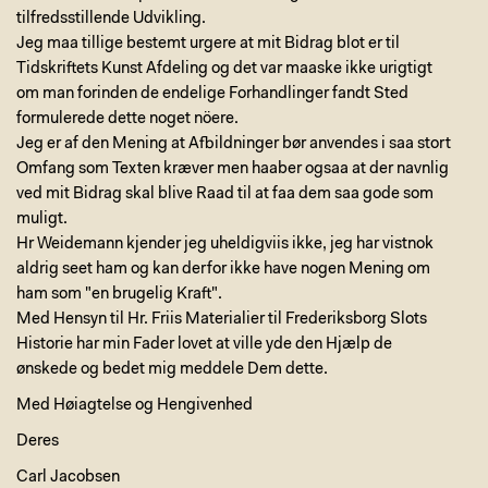
tilfredsstillende Udvikling.
Jeg maa tillige bestemt urgere at mit Bidrag blot er til
Tidskriftets Kunst Afdeling og det var maaske ikke urigtigt
om man forinden de endelige Forhandlinger fandt Sted
formulerede dette noget nöere.
Jeg er af den Mening at Afbildninger bør anvendes i saa stort
Omfang som Texten kræver men haaber ogsaa at der navnlig
ved mit Bidrag skal blive Raad til at faa dem saa gode som
muligt.
Hr Weidemann kjender jeg uheldigviis ikke, jeg har vistnok
aldrig seet ham og kan derfor ikke have nogen Mening om
ham som "en brugelig Kraft".
Med Hensyn til Hr. Friis Materialier til Frederiksborg Slots
Historie har min Fader lovet at ville yde den Hjælp de
ønskede og bedet mig meddele Dem dette.
Med Høiagtelse og Hengivenhed
Deres
Carl Jacobsen