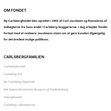
OM FONDET
Ny Carlsbergfondet blev oprettet i 1902 af Carl Jacobsen og finansieres af
indtægterne fra hans andel i Carlsberg-bryggerierne. I dag arbejder fondet
fortsat med at realisere Jacobsens vision om at gøre kunsten tilgængelig
for det bredest mulige publikum.
CARLSBERGFAMILIEN
Carlsbergfondet
Carlsberg A/S
Ny Carlsberg Glyptotek
Det Nationalhistoriske Museum på Frederiksborg
Tuborgfondet
Carlsberg Laboratorium