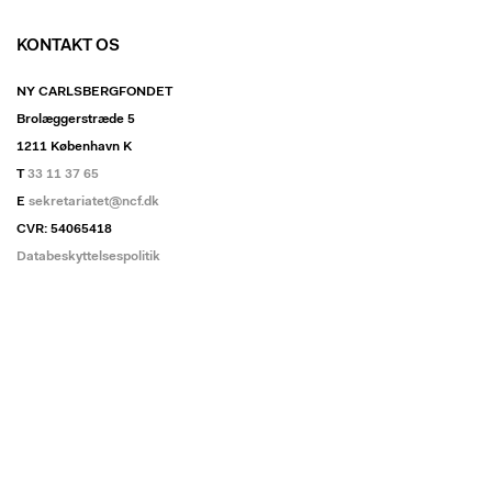
KONTAKT OS
NY CARLSBERGFONDET
Brolæggerstræde 5
1211 København K
T
33 11 37 65
E
sekretariatet@ncf.dk
CVR: 54065418
Databeskyttelsespolitik