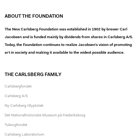
ABOUT THE FOUNDATION
The New Carlsberg Foundation was established in 1902 by brewer Carl
Jacobsen and is funded mainly by dividends from shares in Carlsberg A/S.
Today, the Foundation continues to realize Jacobsen’s vision of promoting
art in society and making it available to the widest possible audience.
THE CARLSBERG FAMILY
Carlsbergfondet
Carlsberg A/S
Ny Carlsberg Glyptotek
Det Nationalhistoriske Museum på Frederiksborg
Tuborgfondet
Carlsberg Laboratorium