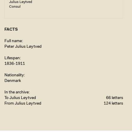
Julius Løytved
Consul
FACTS
Full name
Peter Julius Løytved
Lifespan
1836-1911
Nationality
Denmark
In the archive
To Julius Løytved
66 letters
From Julius Løytved
124 letters