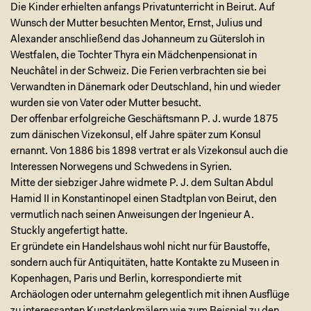
Die Kinder erhielten anfangs Privatunterricht in Beirut. Auf
Wunsch der Mutter besuchten Mentor, Ernst, Julius und
Alexander anschließend das Johanneum zu Gütersloh in
Westfalen, die Tochter Thyra ein Mädchenpensionat in
Neuchâtel in der Schweiz. Die Ferien verbrachten sie bei
Verwandten in Dänemark oder Deutschland, hin und wieder
wurden sie von Vater oder Mutter besucht.
Der offenbar erfolgreiche Geschäftsmann P. J. wurde 1875
zum dänischen Vizekonsul, elf Jahre später zum Konsul
ernannt. Von 1886 bis 1898 vertrat er als Vizekonsul auch die
Interessen Norwegens und Schwedens in Syrien.
Mitte der siebziger Jahre widmete P. J. dem Sultan Abdul
Hamid II in Konstantinopel einen Stadtplan von Beirut, den
vermutlich nach seinen Anweisungen der Ingenieur A.
Stuckly angefertigt hatte.
Er gründete ein Handelshaus wohl nicht nur für Baustoffe,
sondern auch für Antiquitäten, hatte Kontakte zu Museen in
Kopenhagen, Paris und Berlin, korrespondierte mit
Archäologen oder unternahm gelegentlich mit ihnen Ausflüge