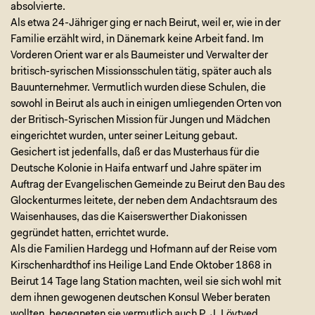
absolvierte.
Als etwa 24-Jähriger ging er nach Beirut, weil er, wie in der
Familie erzählt wird, in Dänemark keine Arbeit fand. Im
Vorderen Orient war er als Baumeister und Verwalter der
britisch-syrischen Missionsschulen tätig, später auch als
Bauunternehmer. Vermutlich wurden diese Schulen, die
sowohl in Beirut als auch in einigen umliegenden Orten von
der Britisch-Syrischen Mission für Jungen und Mädchen
eingerichtet wurden, unter seiner Leitung gebaut.
Gesichert ist jedenfalls, daß er das Musterhaus für die
Deutsche Kolonie in Haifa entwarf und Jahre später im
Auftrag der Evangelischen Gemeinde zu Beirut den Bau des
Glockenturmes leitete, der neben dem Andachtsraum des
Waisenhauses, das die Kaiserswerther Diakonissen
gegründet hatten, errichtet wurde.
Als die Familien Hardegg und Hofmann auf der Reise vom
Kirschenhardthof ins Heilige Land Ende Oktober 1868 in
Beirut 14 Tage lang Station machten, weil sie sich wohl mit
dem ihnen gewogenen deutschen Konsul Weber beraten
wollten, begegneten sie vermutlich auch P. J. Löytved.