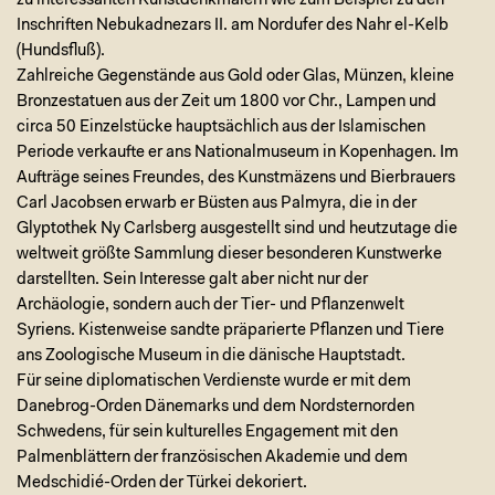
zu interessanten Kunstdenkmälern wie zum Beispiel zu den
Inschriften Nebukadnezars II. am Nordufer des Nahr el-Kelb
(Hundsfluß).
Zahlreiche Gegenstände aus Gold oder Glas, Münzen, kleine
Bronzestatuen aus der Zeit um 1800 vor Chr., Lampen und
circa 50 Einzelstücke hauptsächlich aus der Islamischen
Periode verkaufte er ans Nationalmuseum in Kopenhagen. Im
Aufträge seines Freundes, des Kunstmäzens und Bierbrauers
Carl Jacobsen erwarb er Büsten aus Palmyra, die in der
Glyptothek Ny Carlsberg ausgestellt sind und heutzutage die
weltweit größte Sammlung dieser besonderen Kunstwerke
darstellten. Sein Interesse galt aber nicht nur der
Archäologie, sondern auch der Tier- und Pflanzenwelt
Syriens. Kistenweise sandte präparierte Pflanzen und Tiere
ans Zoologische Museum in die dänische Hauptstadt.
Für seine diplomatischen Verdienste wurde er mit dem
Danebrog-Orden Dänemarks und dem Nordsternorden
Schwedens, für sein kulturelles Engagement mit den
Palmenblättern der französischen Akademie und dem
Medschidié-Orden der Türkei dekoriert.