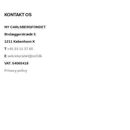
KONTAKT OS
NY CARLSBERGFONDET
Brolæggerstræde 5
1211 København K
T
+45 33 11 37 65
E
sekretariatet@ncf.dk
VAT: 54065418
Privacy policy