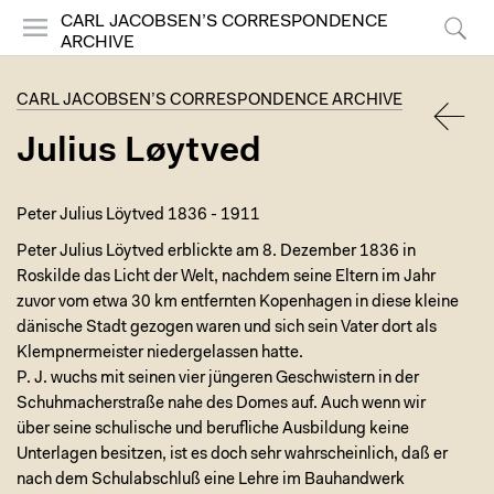
CARL JACOBSEN’S CORRESPONDENCE
ARCHIVE
Menu
Search
CARL JACOBSEN’S CORRESPONDENCE ARCHIVE
Julius Løytved
BACK
Peter Julius Löytved 1836 - 1911
Peter Julius Löytved erblickte am 8. Dezember 1836 in
Roskilde das Licht der Welt, nachdem seine Eltern im Jahr
zuvor vom etwa 30 km entfernten Kopenhagen in diese kleine
dänische Stadt gezogen waren und sich sein Vater dort als
Klempnermeister niedergelassen hatte.
P. J. wuchs mit seinen vier jüngeren Geschwistern in der
Schuhmacherstraße nahe des Domes auf. Auch wenn wir
über seine schulische und berufliche Ausbildung keine
Unterlagen besitzen, ist es doch sehr wahrscheinlich, daß er
nach dem Schulabschluß eine Lehre im Bauhandwerk