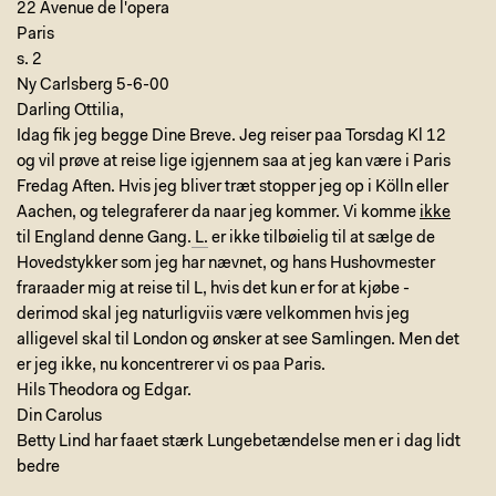
22 Avenue de l'opera
Paris
s. 2
Ny Carlsberg 5-6-00
Darling Ottilia,
Idag fik jeg begge Dine Breve. Jeg reiser paa Torsdag Kl 12
og vil prøve at reise lige igjennem saa at jeg kan være i Paris
Fredag Aften. Hvis jeg bliver træt stopper jeg op i Kölln eller
Aachen, og telegraferer da naar jeg kommer. Vi komme
ikke
til England denne Gang.
L.
er ikke tilbøielig til at sælge de
Hovedstykker som jeg har nævnet, og hans Hushovmester
fraraader mig at reise til L, hvis det kun er for at kjøbe -
derimod skal jeg naturligviis være velkommen hvis jeg
alligevel skal til London og ønsker at see Samlingen. Men det
er jeg ikke, nu koncentrerer vi os paa Paris.
Hils Theodora og Edgar.
Din Carolus
Betty Lind har faaet stærk Lungebetændelse men er i dag lidt
bedre