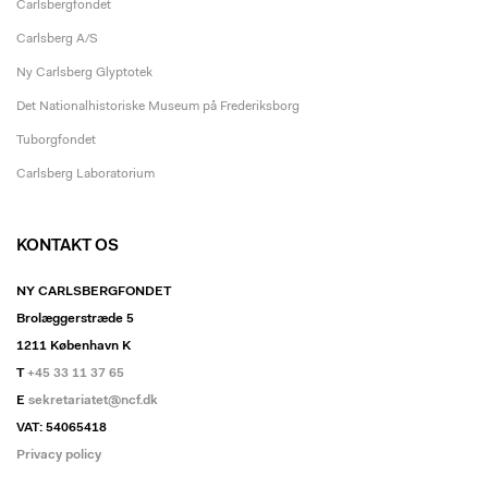
Carlsbergfondet
Carlsberg A/S
Ny Carlsberg Glyptotek
Det Nationalhistoriske Museum på Frederiksborg
Tuborgfondet
Carlsberg Laboratorium
KONTAKT OS
NY CARLSBERGFONDET
Brolæggerstræde 5
1211 København K
T
+45 33 11 37 65
E
sekretariatet@ncf.dk
VAT: 54065418
Privacy policy