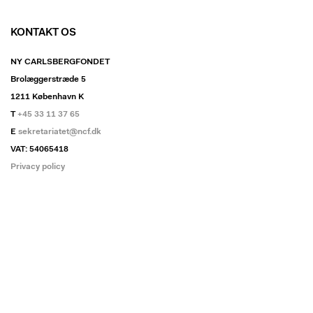
KONTAKT OS
NY CARLSBERGFONDET
Brolæggerstræde 5
1211 København K
T
+45 33 11 37 65
E
sekretariatet@ncf.dk
VAT: 54065418
Privacy policy