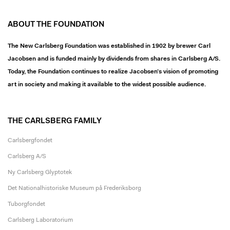
ABOUT THE FOUNDATION
The New Carlsberg Foundation was established in 1902 by brewer Carl
Jacobsen and is funded mainly by dividends from shares in Carlsberg A/S.
Today, the Foundation continues to realize Jacobsen’s vision of promoting
art in society and making it available to the widest possible audience.
THE CARLSBERG FAMILY
Carlsbergfondet
Carlsberg A/S
Ny Carlsberg Glyptotek
Det Nationalhistoriske Museum på Frederiksborg
Tuborgfondet
Carlsberg Laboratorium