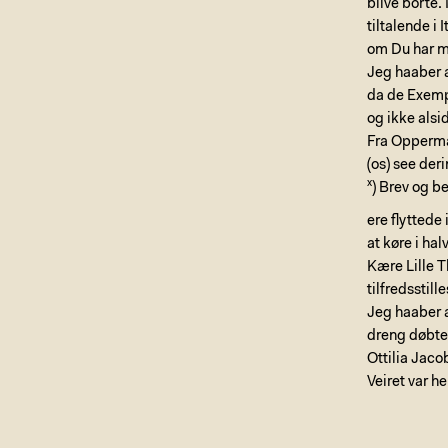
blive borte.
tiltalende i 
om Du har 
Jeg haaber 
da de Exempl
og ikke alsi
Fra Opperman
(os) see der
x
) Brev og b
ere flyttede
at køre i ha
Kære Lille T
tilfredsstille
Jeg haaber a
dreng døbte
Ottilia Jaco
Veiret var he