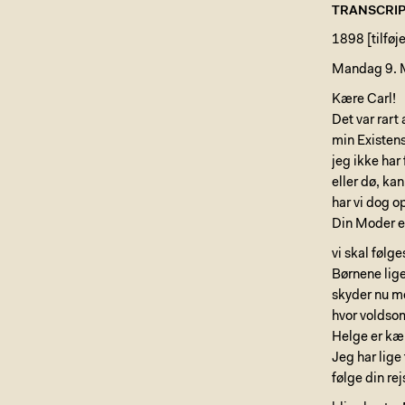
TRANSCRIP
1898 [tilføj
Mandag 9. Ma
Kære Carl!
Det var rart
min Existens.
jeg ikke har
eller dø, ka
har vi dog o
Din Moder er
vi skal følge
Børnene lige
skyder nu me
hvor voldsom
Helge er kæ
Jeg har lige
følge din rej