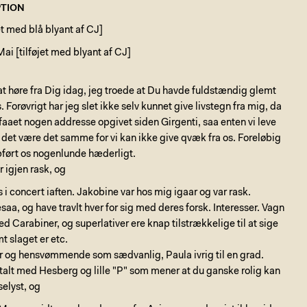
TION
et med blå blyant af CJ]
i [tilføjet med blyant af CJ]
 at høre fra Dig idag, jeg troede at Du havde fuldstændig glemt
 Forøvrigt har jeg slet ikke selv kunnet give livstegn fra mig, da
 faaet nogen addresse opgivet siden Girgenti, saa enten vi leve
n det være det samme for vi kan ikke give qvæk fra os. Foreløbig
pført os nogenlunde hæderligt.
 igjen rask, og
s i concert iaften. Jakobine var hos mig igaar og var rask.
saa, og have travlt hver for sig med deres forsk. Interesser. Vagn
d Carabiner, og superlativer ere knap tilstrækkelige til at sige
t slaget er etc.
r og hensvømmende som sædvanlig, Paula ivrig til en grad.
 talt med Hesberg og lille "P" som mener at du ganske rolig kan
selyst, og