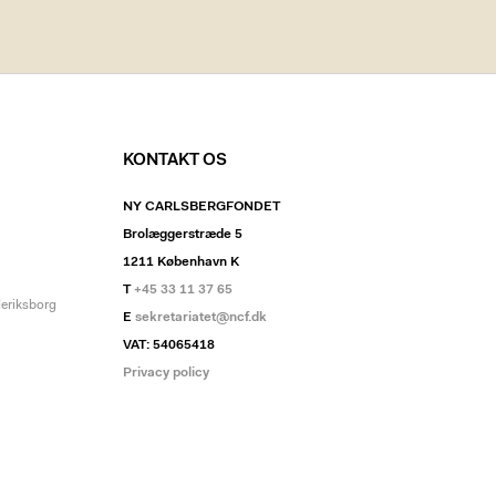
KONTAKT OS
NY CARLSBERGFONDET
Brolæggerstræde 5
1211 København K
T
+45 33 11 37 65
deriksborg
E
sekretariatet@ncf.dk
VAT: 54065418
Privacy policy