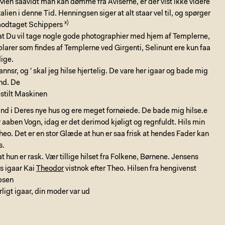
 Men saavidt man kan dømme fra Aviserne, er der vist ikke videre
Italien i denne Tid. Henningsen siger at alt staar vel til, og spørger
x)
modtaget Schippers
at Du vil tage nogle gode photographier med hjem af Templerne,
arer som findes af Templerne ved Girgenti, Selinunt ere kun faa
dige.
nsr, og ' skal jeg hilse hjertelig. De vare her igaar og bade mig
ind. De
estilt Maskinen
 ind i Deres nye hus og ere meget fornøiede. De bade mig hilse.e
lv aaben Vogn, idag er det derimod kjøligt og regnfuldt. Hils min
heo. Det er en stor Glæde at hun er saa frisk at hendes Fader kan
s.
t hun er rask. Vær tillige hilset fra Folkene, Børnene. Jensens
s igaar Kai
Theodor
vistnok efter Theo. Hilsen fra hengivenst
bsen
rligt igaar, din moder var ud