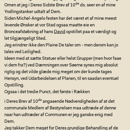
de
Omen at jeg i Deres Sidste Brev af 10
ds. seer en af mine
Yndlingstanker udtalt af Dem.
Siden Michel-Angelo festen har det været et af mine meest
levende Ønsker at vor Stad ogsaa maatte eie en
Bronceafstøbning af hans
David
opstillet paa et værdigt og
let tilgjængeligt Sted.
Jeg erindrer ikke den Plaine De taler om - men derom kan jo
tales ved Leilighed.
Ideen med at sætte Statuer eller helst Grupper (men hvor faae
vi dem fra?) ved Dæmningen over Søerne synes mig absolut
rigtig og det vilde glæde mig meget om der kunde tages
Hensyn, ved Udarbeidelsen af Planen, til en saadan eventuel
Opstilling.
Ogsaa i det tredie Punct, det første i Rækken
de
i Deres Brev af 10
angaaende Nødvendigheden af at det
communale Medlem af Bestyrelsen maa udtræde af denne
naar han udtræder af Communen er jeg ganske enig med
Dem.
Jeg takker Dem meget for Deres grundige Behandling af de