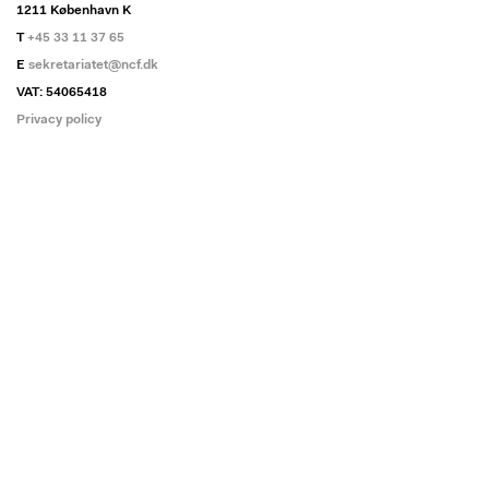
1211 København K
T
+45 33 11 37 65
E
sekretariatet@ncf.dk
VAT: 54065418
Privacy policy