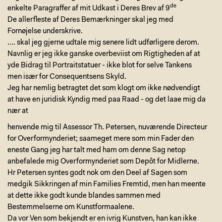
de
enkelte Paragraffer af mit Udkast i Deres Brev af 9
De allerfleste af Deres Bemærkninger skal jeg med
Fornøjelse underskrive.
.... skal jeg gjerne udtale mig senere lidt udførligere derom.
Navnlig er jeg ikke ganske overbeviist om Rigtigheden af at
yde Bidrag til Portraitstatuer - ikke blot for selve Tankens
men især for Consequentsens Skyld.
Jeg har nemlig betragtet det som klogt om ikke nødvendigt
at have en juridisk Kyndig med paa Raad - og det laae mig da
nær at
henvende mig til Assessor Th. Petersen, nuværende Directeur
for Overformynderiet; saameget mere som min Fader den
eneste Gang jeg har talt med ham om denne Sag netop
anbefalede mig Overformynderiet som Depôt for Midlerne.
Hr Petersen syntes godt nok om den Deel af Sagen som
medgik Sikkringen af min Families Fremtid, men han meente
at dette ikke godt kunde blandes sammen med
Bestemmelserne om Kunstformaalene.
Da vor Ven som bekjendt er en ivrig Kunstven, han kan ikke