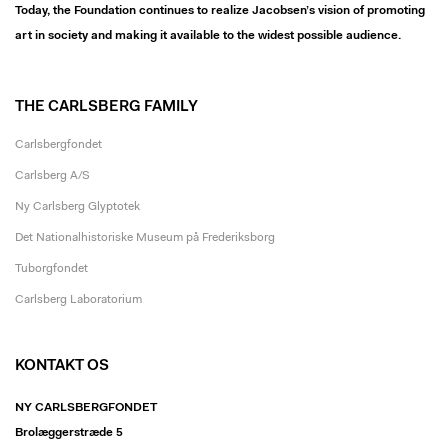
Today, the Foundation continues to realize Jacobsen’s vision of promoting
art in society and making it available to the widest possible audience.
THE CARLSBERG FAMILY
Carlsbergfondet
Carlsberg A/S
Ny Carlsberg Glyptotek
Det Nationalhistoriske Museum på Frederiksborg
Tuborgfondet
Carlsberg Laboratorium
KONTAKT OS
NY CARLSBERGFONDET
Brolæggerstræde 5