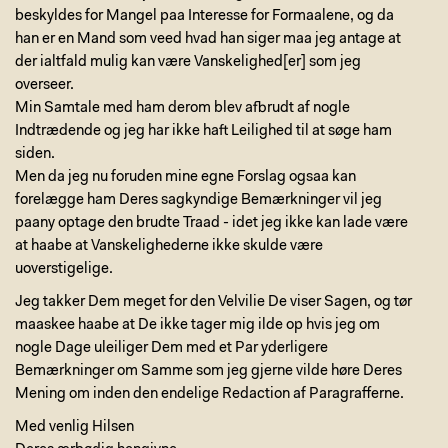
beskyldes for Mangel paa Interesse for Formaalene, og da
han er en Mand som veed hvad han siger maa jeg antage at
der ialtfald mulig kan være Vanskelighed[er] som jeg
overseer.
Min Samtale med ham derom blev afbrudt af nogle
Indtrædende og jeg har ikke haft Leilighed til at søge ham
siden.
Men da jeg nu foruden mine egne Forslag ogsaa kan
forelægge ham Deres sagkyndige Bemærkninger vil jeg
paany optage den brudte Traad - idet jeg ikke kan lade være
at haabe at Vanskelighederne ikke skulde være
uoverstigelige.
Jeg takker Dem meget for den Velvilie De viser Sagen, og tør
maaskee haabe at De ikke tager mig ilde op hvis jeg om
nogle Dage uleiliger Dem med et Par yderligere
Bemærkninger om Samme som jeg gjerne vilde høre Deres
Mening om inden den endelige Redaction af Paragrafferne.
Med venlig Hilsen