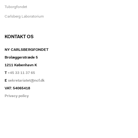
Tuborgfondet
Carlsberg Laboratorium
KONTAKT OS
NY CARLSBERGFONDET
Brolæggerstræde 5
1211 København K
T
+45 33 11 37 65
E
sekretariatet@ncf.dk
VAT: 54065418
Privacy policy