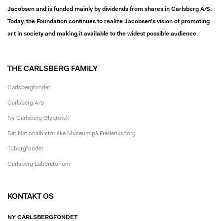
Jacobsen and is funded mainly by dividends from shares in Carlsberg A/S.
Today, the Foundation continues to realize Jacobsen’s vision of promoting
art in society and making it available to the widest possible audience.
THE CARLSBERG FAMILY
Carlsbergfondet
Carlsberg A/S
Ny Carlsberg Glyptotek
Det Nationalhistoriske Museum på Frederiksborg
Tuborgfondet
Carlsberg Laboratorium
KONTAKT OS
NY CARLSBERGFONDET