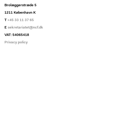
Brolæggerstræde 5
1211 København K
T
+45 33 11 37 65
E
sekretariatet@ncf.dk
VAT: 54065418
Privacy policy