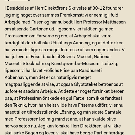
I Besiddelse af Herr Direktörens Skrivelse af 30-12 foundrer
jeg mig noget over sammes Fremkomst; vi er nemlig i fuld
Arbejde med Frisen og har nu bedt Herr Professor Matthiesen
om at sende Cartonen ud, ligesom vi er fuldt enige med
Professoren om Farverne og om, at Arbejdet skal være
færdigt til den baltiske Udstillings Aabning, og at dette sker,
har vi mindst lige saa meget Interesse af som nogen anden. Vi
har jo leveret Friser baade til Sevres-Museet, National-
Museet i Stockholm og Kunstgewerbe-Museum i Leipzig,
ligesom vi har lavet Frölichs Frise paa Raadhuset i
Köbenhavn, men det er os naturligvis meget
magtpaaliggende at vise, at ogsaa Glyptoteket betroer os at
udföre et saadant Arbejde. At dette er noget forsinket beroer
paa, at Professiren önskede en gul Farce, som ikke fandtes i
den Teknik, hvori han helts vilde have Friserne udfört; vi er nu
naaet til en tilfredsstillende Lösning, og min sidste Samtale
med Professoren lod mig mindst ane, at han skulde blive
nervös netop nu. Jeg kan forsikre Herr Direktören, at vi ikke
skal sinke Sagen og lover, vi skal have begge Partier færdige