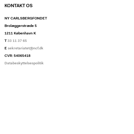
KONTAKT OS
NY CARLSBERGFONDET
Brolæggerstræde 5
1211 København K
T
33 11 37 65
E
sekretariatet@ncf.dk
CVR: 54065418
Databeskyttelsespolitik