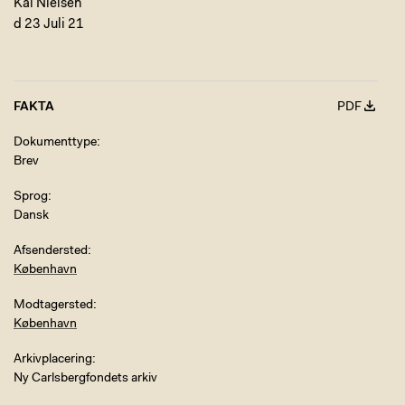
Kai Nielsen
d 23 Juli 21
FAKTA
PDF
Dokumenttype
Brev
Sprog
Dansk
Afsendersted
København
Modtagersted
København
Arkivplacering
Ny Carlsbergfondets arkiv