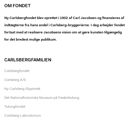
OM FONDET
Ny Carlsbergfondet blev oprettet i 1902 af Carl Jacobsen og finansieres af
indtægterne fra hans andel i Carlsberg-bryggerierne. I dag arbejder fondet
fortsat med at realisere Jacobsens vision om at gøre kunsten tilgængelig
for det bredest mulige publikum.
CARLSBERGFAMILIEN
Carlsbergfondet
Carlsberg A/S
Ny Carlsberg Glyptotek
Det Nationalhistoriske Museum på Frederiksborg
Tuborgfondet
Carlsberg Laboratorium