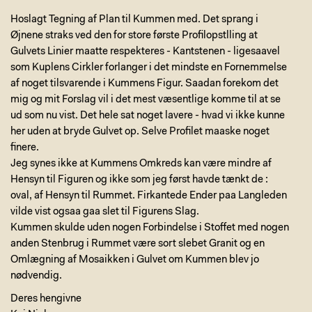
Hoslagt Tegning af Plan til Kummen med. Det sprang i
Øjnene straks ved den for store første Profilopstlling at
Gulvets Linier maatte respekteres - Kantstenen - ligesaavel
som Kuplens Cirkler forlanger i det mindste en Fornemmelse
af noget tilsvarende i Kummens Figur. Saadan forekom det
mig og mit Forslag vil i det mest væsentlige komme til at se
ud som nu vist. Det hele sat noget lavere - hvad vi ikke kunne
her uden at bryde Gulvet op. Selve Profilet maaske noget
finere.
Jeg synes ikke at Kummens Omkreds kan være mindre af
Hensyn til Figuren og ikke som jeg først havde tænkt de :
oval, af Hensyn til Rummet. Firkantede Ender paa Langleden
vilde vist ogsaa gaa slet til Figurens Slag.
Kummen skulde uden nogen Forbindelse i Stoffet med nogen
anden Stenbrug i Rummet være sort slebet Granit og en
Omlægning af Mosaikken i Gulvet om Kummen blev jo
nødvendig.
Deres hengivne