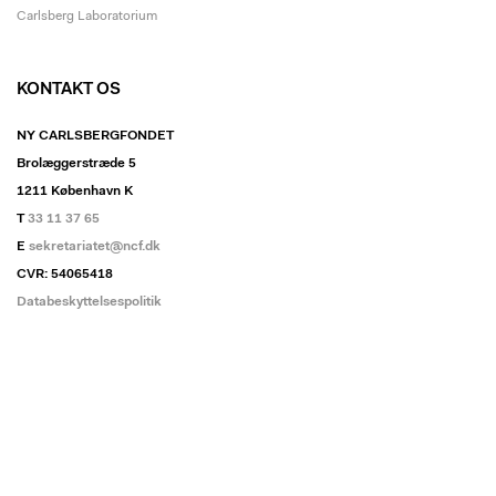
Carlsberg Laboratorium
KONTAKT OS
NY CARLSBERGFONDET
Brolæggerstræde 5
1211 København K
T
33 11 37 65
E
sekretariatet@ncf.dk
CVR: 54065418
Databeskyttelsespolitik