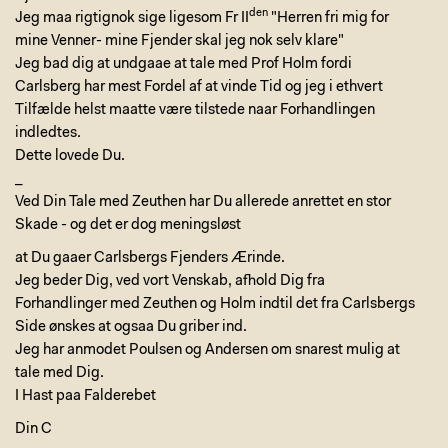
den
Jeg maa rigtignok sige ligesom Fr II
"Herren fri mig for
mine Venner- mine Fjender skal jeg nok selv klare"
Jeg bad dig at undgaae at tale med Prof Holm fordi
Carlsberg har mest Fordel af at vinde Tid og jeg i ethvert
Tilfælde helst maatte være tilstede naar Forhandlingen
indledtes.
Dette lovede Du.
_
Ved Din Tale med Zeuthen har Du allerede anrettet en stor
Skade - og det er dog meningsløst
at Du gaaer Carlsbergs Fjenders Ærinde.
Jeg beder Dig, ved vort Venskab, afhold Dig fra
Forhandlinger med Zeuthen og Holm indtil det fra Carlsbergs
Side ønskes at ogsaa Du griber ind.
Jeg har anmodet Poulsen og Andersen om snarest mulig at
tale med Dig.
I Hast paa Falderebet
Din C