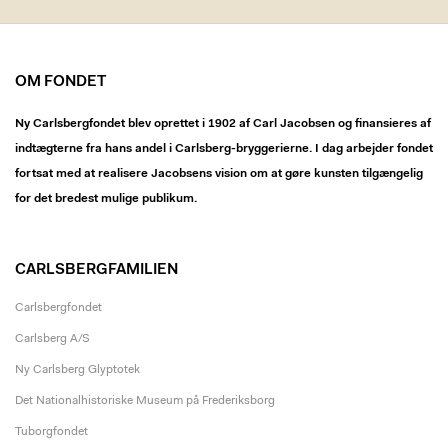
OM FONDET
Ny Carlsbergfondet blev oprettet i 1902 af Carl Jacobsen og finansieres af
indtægterne fra hans andel i Carlsberg-bryggerierne. I dag arbejder fondet
fortsat med at realisere Jacobsens vision om at gøre kunsten tilgængelig
for det bredest mulige publikum.
CARLSBERGFAMILIEN
Carlsbergfondet
Carlsberg A/S
Ny Carlsberg Glyptotek
Det Nationalhistoriske Museum på Frederiksborg
Tuborgfondet