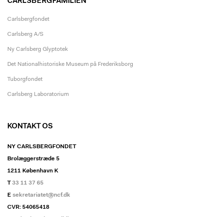
CARLSBERGFAMILIEN
Carlsbergfondet
Carlsberg A/S
Ny Carlsberg Glyptotek
Det Nationalhistoriske Museum på Frederiksborg
Tuborgfondet
Carlsberg Laboratorium
KONTAKT OS
NY CARLSBERGFONDET
Brolæggerstræde 5
1211 København K
T
33 11 37 65
E
sekretariatet@ncf.dk
CVR: 54065418