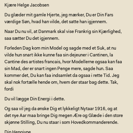
Kjære Helge Jacobsen
Du glæder mit gamle Hjerte, jeg mærker, Du er Din Fars
værdige Søn, hvad han vilde, det satte han igjennem.
Naar Du nu vil, at Danmark skal vise Frankrig sin Kjærlighed,
saa sætter Du det igjennem.
Forleden Dag kom min Model og sagde med et Suk, at nu
vilde hun snart ikke kunne faa sin dejeuner i Cantinen, la
Cantine des artistes francais, hvor Modellerne ogsaa kan faa
sin Mad, der er snart ingen Penge mere, sagde hun. Saa
kommer det, Du kan faa indsamlet da ogsaa i rette Tid. Jeg
skal nok fortælle hende om, hvem der staar bag dette. Tak,
fordi
Du vil lægge Din Energi i dette.
Og saa vil jeg da ønske Dig et lykkeligt Nytaar 1916, og at
det nye Aar maa bringe Dig megen Ære og Glæde i den store
skjønne Stilling, Du nu staar i som Hovedkommanderende.
Din Hengivne