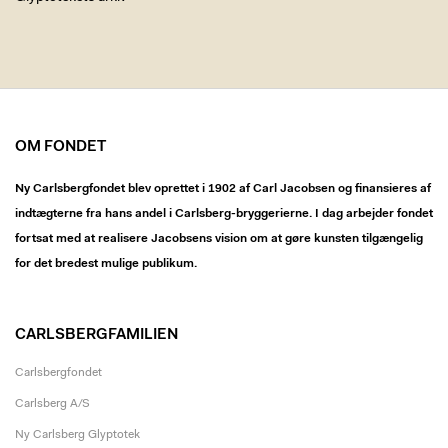
OM FONDET
Ny Carlsbergfondet blev oprettet i 1902 af Carl Jacobsen og finansieres af
indtægterne fra hans andel i Carlsberg-bryggerierne. I dag arbejder fondet
fortsat med at realisere Jacobsens vision om at gøre kunsten tilgængelig
for det bredest mulige publikum.
CARLSBERGFAMILIEN
Carlsbergfondet
Carlsberg A/S
Ny Carlsberg Glyptotek