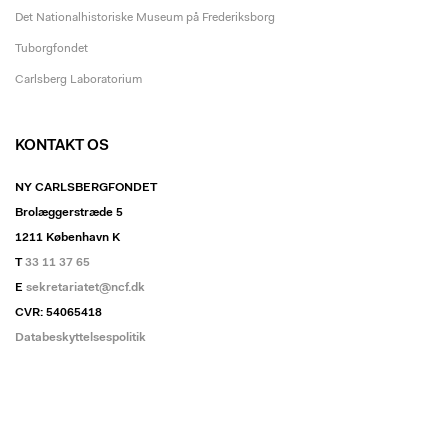
Det Nationalhistoriske Museum på Frederiksborg
Tuborgfondet
Carlsberg Laboratorium
KONTAKT OS
NY CARLSBERGFONDET
Brolæggerstræde 5
1211 København K
T
33 11 37 65
E
sekretariatet@ncf.dk
CVR: 54065418
Databeskyttelsespolitik