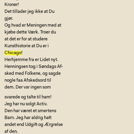
Kroner!
Det tillader jeg ikke at Du
gjør.
Og hvad er Meningen med at
kjøbe dette Værk. Troer du
at det er for at studere
Kunsthistorie at Du er i
Chicago
!
Herhjemme fra er Lidet nyt.
Henningsen tog i Søndags Af-
sked med Folkene, og sagde
nogle faa Afskedsord til
dem. Der var ingen som
svarede og talte til ham!
Jeg har nu solgt Activ.
Den har været et smertens
Barn. Jeg har aldrig haft
andet end Udgift og Ærgrelse
af den.