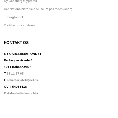
Ny Carlsberg Glyptotek
Det Nationalhistoriske Museum på Frederiksborg
Tuborgfondet
Carlsberg Laboratorium
KONTAKT OS
NY CARLSBERGFONDET
Brolæggerstræde 5
1211 København K
T
33 11 37 65
E
sekretariatet@ncf.dk
CVR: 54065418
Databeskyttelsespolitik