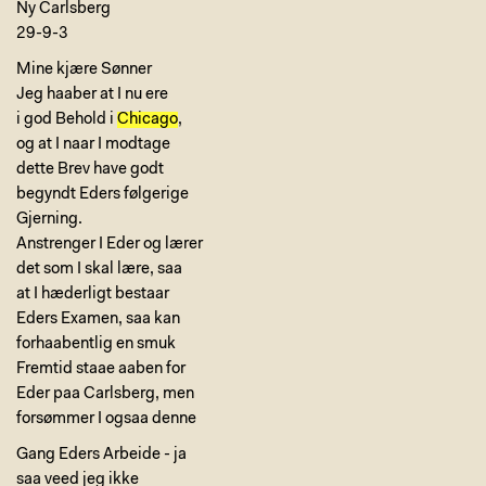
Ny Carlsberg
29-9-3
Mine kjære Sønner
Jeg haaber at I nu ere
i god Behold i
Chicago
,
og at I naar I modtage
dette Brev have godt
begyndt Eders følgerige
Gjerning.
Anstrenger I Eder og lærer
det som I skal lære, saa
at I hæderligt bestaar
Eders Examen, saa kan
forhaabentlig en smuk
Fremtid staae aaben for
Eder paa Carlsberg, men
forsømmer I ogsaa denne
Gang Eders Arbeide - ja
saa veed jeg ikke