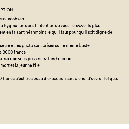
PTION
eur Jacobsen
 au Pygmalion dans l’intention de vous l’envoyer le plus
t en faisant néanmoins le qu’il faut pour qu’il soit digne de
 seule et les photo sont prises sur le même buste.
de 8000 francs.
ureux que vous possediez très heureux.
 mort et la jeunne fille
 francs c’est très beau d’execution sort d’chef d’oevre. Tel que.