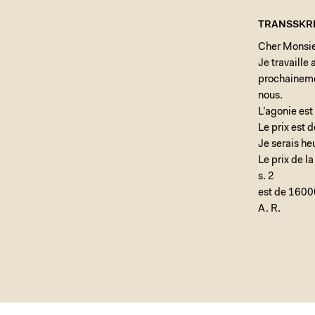
TRANSSKRI
Cher Monsi
Je travaille
prochainemen
nous.
L’agonie est
Le prix est 
Je serais he
Le prix de la
s. 2
est de 16000
A. R.