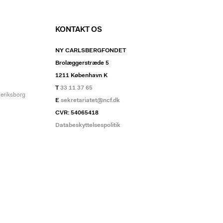
KONTAKT OS
NY CARLSBERGFONDET
Brolæggerstræde 5
1211 København K
T
33 11 37 65
deriksborg
E
sekretariatet@ncf.dk
CVR: 54065418
Databeskyttelsespolitik