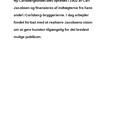
Ny Carlsbergfondet blev oprettet i 1902 af Carl
Jacobsen og finansieres af indtægterne fra hans
andel i Carlsberg-bryggerierne. I dag arbejder
fondet fortsat med at realisere Jacobsens vision
om at gøre kunsten tilgængelig for det bredest
mulige publikum.