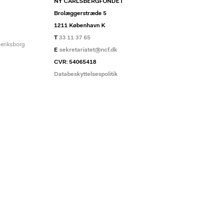
NY CARLSBERGFONDET
Brolæggerstræde 5
1211 København K
T
33 11 37 65
deriksborg
E
sekretariatet@ncf.dk
CVR: 54065418
Databeskyttelsespolitik