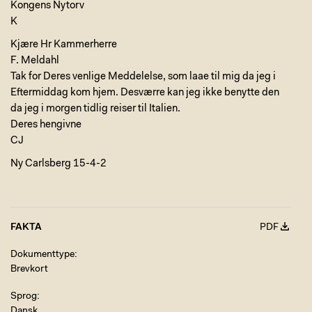
Kongens Nytorv
K
Kjære Hr Kammerherre
F. Meldahl
Tak for Deres venlige Meddelelse, som laae til mig da jeg i
Eftermiddag kom hjem. Desværre kan jeg ikke benytte den
da jeg i morgen tidlig reiser til Italien.
Deres hengivne
CJ
Ny Carlsberg 15-4-2
FAKTA
PDF
Dokumenttype
Brevkort
Sprog
Dansk