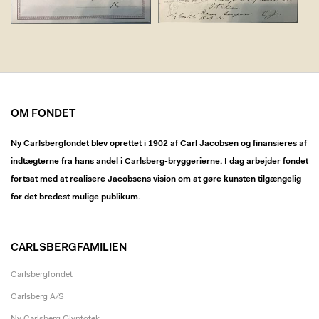
OM FONDET
Ny Carlsbergfondet blev oprettet i 1902 af Carl Jacobsen og finansieres af
indtægterne fra hans andel i Carlsberg-bryggerierne. I dag arbejder fondet
fortsat med at realisere Jacobsens vision om at gøre kunsten tilgængelig
for det bredest mulige publikum.
CARLSBERGFAMILIEN
Carlsbergfondet
Carlsberg A/S
Ny Carlsberg Glyptotek