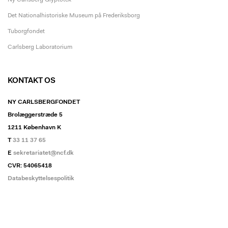
Det Nationalhistoriske Museum på Frederiksborg
Tuborgfondet
Carlsberg Laboratorium
KONTAKT OS
NY CARLSBERGFONDET
Brolæggerstræde 5
1211 København K
T
33 11 37 65
E
sekretariatet@ncf.dk
CVR: 54065418
Databeskyttelsespolitik